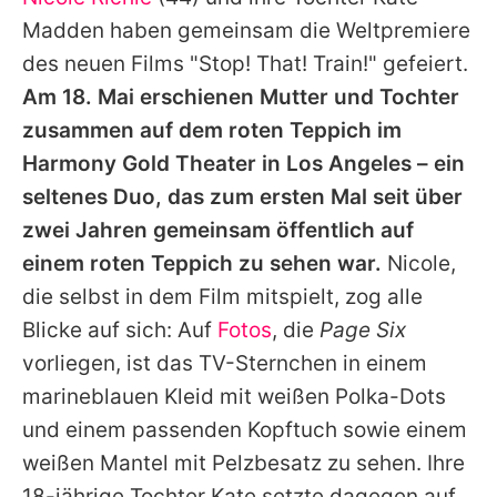
Alle Themen auf Promiflash
Madden haben gemeinsam die Weltpremiere
Jobs
des neuen Films "Stop! That! Train!" gefeiert.
Am 18. Mai erschienen Mutter und Tochter
App runterladen
zusammen auf dem roten Teppich im
Team
Harmony Gold Theater in Los Angeles – ein
seltenes Duo, das zum ersten Mal seit über
Redaktionelle Richtlinien
zwei Jahren gemeinsam öffentlich auf
Impressum
einem roten Teppich zu sehen war.
Nicole
,
die selbst in dem Film mitspielt, zog alle
Datenschutzerklärung
Blicke auf sich: Auf
Fotos
, die
Page Six
Nutzungsbedingungen
vorliegen, ist das TV-Sternchen in einem
Utiq verwalten
marineblauen Kleid mit weißen Polka-Dots
und einem passenden Kopftuch sowie einem
weißen Mantel mit Pelzbesatz zu sehen. Ihre
18-jährige Tochter Kate setzte dagegen auf