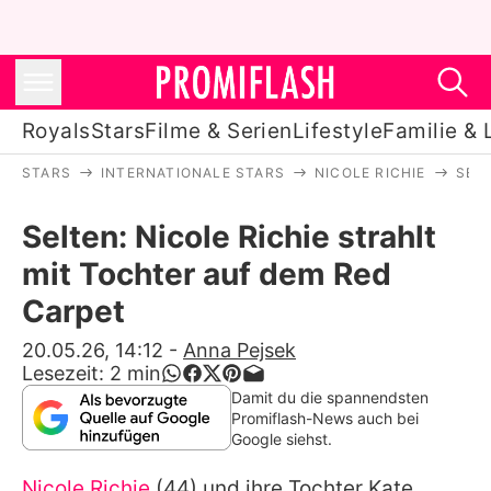
Royals
Stars
Filme & Serien
Lifestyle
Familie & 
STARS
INTERNATIONALE STARS
NICOLE RICHIE
SEL
Royals
Selten: Nicole Richie strahlt
Stars
mit Tochter auf dem Red
Filme & Serien
Carpet
Lifestyle
20.05.26, 14:12
-
Anna Pejsek
Lesezeit:
2
min
Familie & Liebe
Damit du die spannendsten
Promiflash-News auch bei
Promiflash Exklusiv
Google siehst.
Nicole Richie
(44) und ihre Tochter Kate