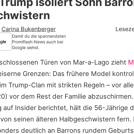
Trump isoliert Sohn Barro
Filme & Serien
chwistern
Lifestyle
-
Carina Bukenberger
Leseze
Familie & Liebe
Damit du die spannendsten
Promiflash-News auch bei
Google siehst.
Promiflash Exklusiv
rschlossenen Türen von Mar-a-Lago zieht
M
Alle Themen auf Promiflash
eiserne Grenzen: Das frühere Model kontroll
Jobs
im Trump-Clan mit strikten Regeln – vor all
App runterladen
0) vor dem Rest der Familie abzuschirmen
Team
 auf Insider berichtet, hält die 56-Jährige
von seinen älteren Halbgeschwistern fern. 
Redaktionelle Richtlinien
onders deutlich an
Barrons
rundem Geburtst
Impressum