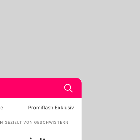
be
Promiflash Exklusiv
ON GEZIELT VON GESCHWISTERN