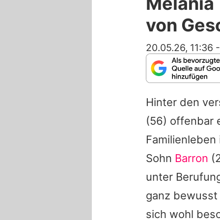
Melania 
von Ges
20.05.26, 11:36
Hinter den ve
(56) offenbar 
Familienleben 
Sohn
Barron
(2
unter Berufung
ganz bewusst 
sich wohl bes