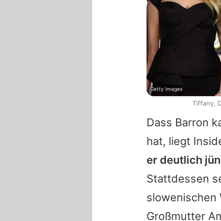
Getty Images
Tiffany,
Dass
Barron
ka
hat, liegt Ins
er deutlich jü
Stattdessen s
slowenischen 
Großmutter
Am