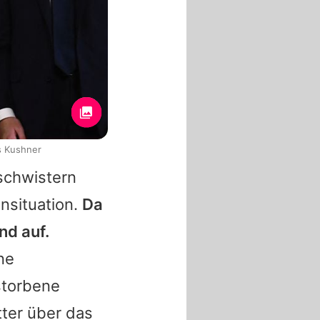
s Kushner
schwistern
ensituation.
Da
nd auf.
ne
storbene
ter über das