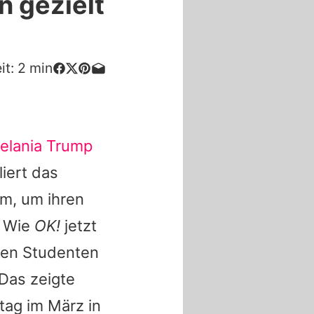
n gezielt
it:
2
min
elania Trump
iert das
em, um ihren
. Wie
OK!
jetzt
 den Studenten
Das zeigte
ag im März in