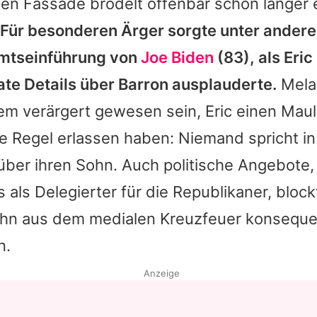
ten Fassade brodelt offenbar schon länger e
Für besonderen Ärger sorgte unter andere
Amtseinführung von
Joe Biden
(83), als Eric
ate Details über
Barron
ausplauderte.
Mela
rem verärgert gewesen sein,
Eric
einen Maul
te Regel erlassen haben: Niemand spricht in
 über ihren Sohn. Auch politische Angebote,
s
als Delegierter für die Republikaner, block
 ihn aus dem medialen Kreuzfeuer konseque
n.
Anzeige