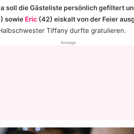
ia
soll die Gästeliste persönlich gefiltert u
Datenschutzerklärung
) sowie
Eric
(42) eiskalt von der Feier au
Nutzungsbedingungen
Halbschwester Tiffany durfte gratulieren.
Utiq verwalten
Anzeige