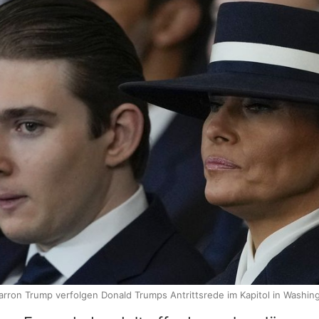
rron Trump verfolgen Donald Trumps Antrittsrede im Kapitol in Washin