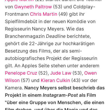
Alle Themen auf Promiflash
von
Gwyneth Paltrow
(53) und Coldplay-
Jobs
Frontmann
Chris Martin
(49) gibt ihr
Spielfilmdebüt in der neuen Komödie von
App runterladen
Regisseurin Nancy Meyers. Wie das
Team
Branchenmagazin
Deadline
berichtete,
gehört die 22-Jährige zur hochkarätigen
Redaktionelle Richtlinien
Besetzung des Films, der als semi-
Impressum
autobiografisches Projekt der Regisseurin
gilt. An
Apples
Seite stehen unter anderem
Datenschutzerklärung
Penelope Cruz
(52),
Jude Law
(53),
Owen
Nutzungsbedingungen
Wilson
(57) und
Kieran Culkin
(43) vor der
Utiq verwalten
Kamera.
Nancy Meyers selbst beschrieb das
Projekt in einem
Instagram-Post
als Film
"über eine Gruppe von Menschen, die einen
Film drehen, und über die Magie und das