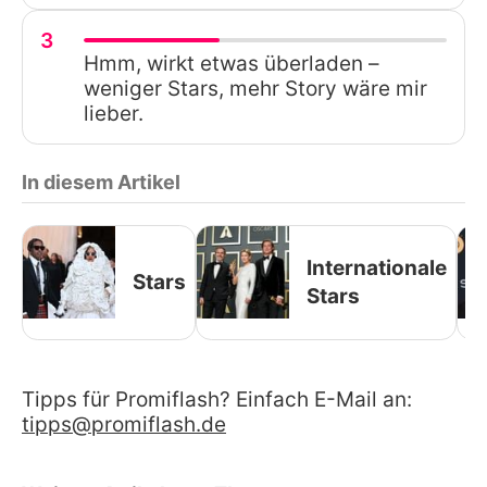
3
Hmm, wirkt etwas überladen –
weniger Stars, mehr Story wäre mir
lieber.
In diesem Artikel
Internationale
Stars
Stars
Tipps für Promiflash? Einfach E-Mail an:
tipps@promiflash.de