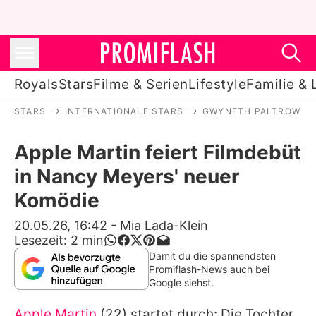
Royals
Stars
Filme & Serien
Lifestyle
Familie & 
STARS
INTERNATIONALE STARS
GWYNETH PALTROW
Royals
Apple Martin feiert Filmdebüt
Stars
in Nancy Meyers' neuer
Filme & Serien
Komödie
Lifestyle
20.05.26, 16:42
-
Mia Lada-Klein
Lesezeit:
2
min
Familie & Liebe
Damit du die spannendsten
Promiflash-News auch bei
Promiflash Exklusiv
Google siehst.
Apple Martin
(22) startet durch: Die Tochter