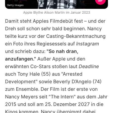
Getty Images
Apple Blythe Alison Martin im Januar 2023
Damit steht
Apples
Filmdebüt fest – und der
Dreh soll schon sehr bald beginnen. Nancy
teilte kurz vor der Casting-Bekanntmachung
ein Foto ihres Regiesessels auf
Instagram
und schrieb dazu:
"So nah dran,
anzufangen."
Außer
Apple
und den
erwähnten Co-Stars stoßen laut
Deadline
auch
Tony Hale
(55) aus "Arrested
Development" sowie
Beverly D’Angelo
(74)
zum Ensemble. Der Film ist der erste von
Nancy Meyers seit "The Intern" aus dem Jahr
2015 und soll am 25. Dezember 2027 in die
Kinos kommen. Nancy übernimmt dabei