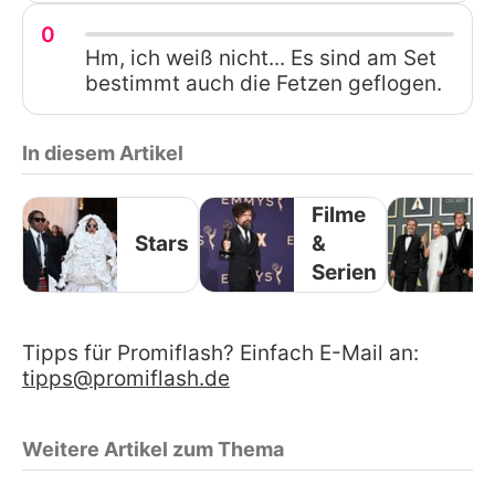
0
Hm, ich weiß nicht... Es sind am Set
bestimmt auch die Fetzen geflogen.
In diesem Artikel
Filme
Stars
&
Serien
Tipps für Promiflash? Einfach E-Mail an:
tipps@promiflash.de
Weitere Artikel zum Thema