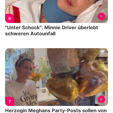
6
"Unter Schock": Minnie Driver überlebt
schweren Autounfall
7
Herzogin Meghans Party-Posts sollen von