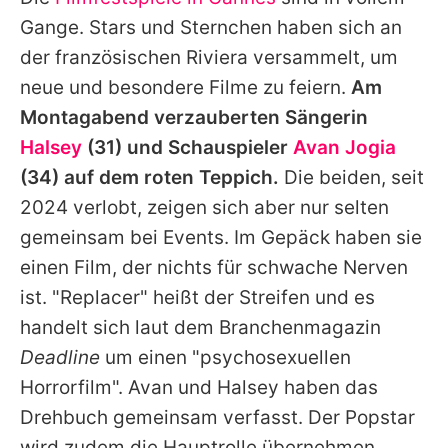
Alle Themen auf Promiflash
Gange. Stars und Sternchen haben sich an
Jobs
der französischen Riviera versammelt, um
neue und besondere Filme zu feiern.
Am
App runterladen
Montagabend verzauberten Sängerin
Team
Halsey
(31) und Schauspieler
Avan Jogia
(34) auf dem roten Teppich.
Die beiden, seit
Redaktionelle Richtlinien
2024 verlobt, zeigen sich aber nur selten
Impressum
gemeinsam bei Events. Im Gepäck haben sie
einen Film, der nichts für schwache Nerven
Datenschutzerklärung
ist. "Replacer" heißt der Streifen und es
Nutzungsbedingungen
handelt sich laut dem Branchenmagazin
Utiq verwalten
Deadline
um einen "psychosexuellen
Horrorfilm".
Avan
und
Halsey
haben das
Drehbuch gemeinsam verfasst. Der Popstar
wird zudem die Hauptrolle übernehmen,