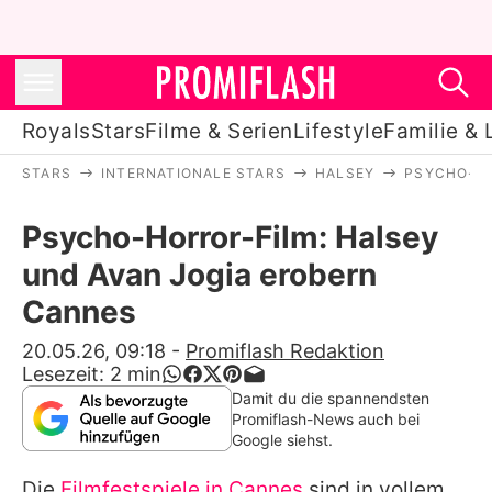
Royals
Stars
Filme & Serien
Lifestyle
Familie & 
STARS
INTERNATIONALE STARS
HALSEY
PSYCHO-HO
Royals
Psycho-Horror-Film: Halsey
Stars
und Avan Jogia erobern
Filme & Serien
Cannes
Lifestyle
20.05.26, 09:18
-
Promiflash Redaktion
Lesezeit:
2
min
Familie & Liebe
Damit du die spannendsten
Promiflash-News auch bei
Promiflash Exklusiv
Google siehst.
Die
Filmfestspiele in Cannes
sind in vollem