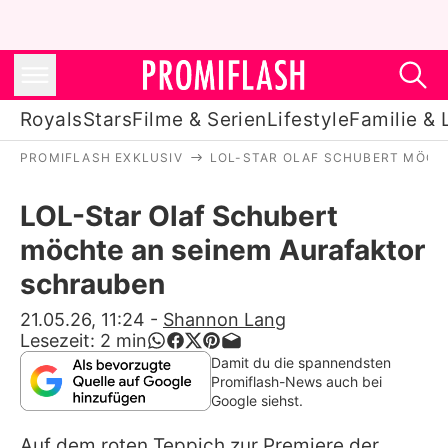
Royals
Stars
Filme & Serien
Lifestyle
Familie & 
PROMIFLASH EXKLUSIV
LOL-STAR OLAF SCHUBERT MÖCH
Royals
LOL-Star Olaf Schubert
Stars
möchte an seinem Aurafaktor
Filme & Serien
schrauben
Lifestyle
21.05.26, 11:24
-
Shannon Lang
Lesezeit:
2
min
Familie & Liebe
Damit du die spannendsten
Promiflash-News auch bei
Promiflash Exklusiv
Google siehst.
Auf dem roten Teppich zur Premiere der