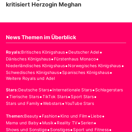
kritisiert Herzogin Meghan
News Themen im Überblick
•
•
Royals
:
Britisches Königshaus
Deutscher Adel
•
•
Dänisches Königshaus
Fürstenhaus Monaco
•
•
Niederländisches Königshaus
Norwegisches Königshaus
•
•
Schwedisches Königshaus
Spanisches Königshaus
Weitere Royals und Adel
•
•
Stars
:
Deutsche Stars
Internationale Stars
Schlagerstars
•
•
•
•
Tierische Stars
TikTok Stars
Sport Stars
•
•
Stars und Family
Webstars
YouTube Stars
•
•
•
•
Themen
:
Beauty
Fashion
Kino und Film
Liebe
•
•
•
•
Mama und Baby
Musik
Reality TV
Serien
•
•
•
Shows und Sonstige
Sonstiges
Sport und Fitness