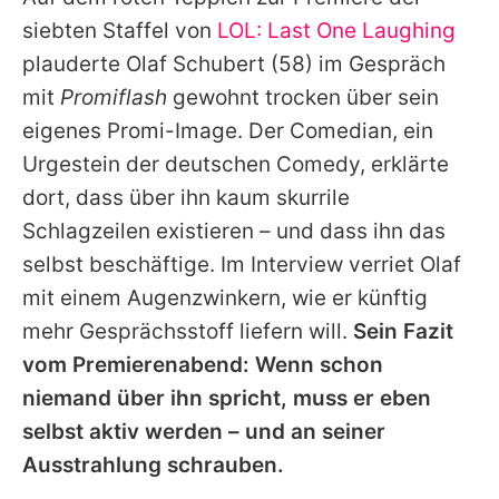
Alle Themen auf Promiflash
siebten Staffel von
LOL: Last One Laughing
Jobs
plauderte
Olaf Schubert
(58) im Gespräch
mit
Promiflash
gewohnt trocken über sein
App runterladen
eigenes Promi-Image. Der Comedian, ein
Team
Urgestein der deutschen Comedy, erklärte
dort, dass über ihn kaum skurrile
Redaktionelle Richtlinien
Schlagzeilen existieren – und dass ihn das
Impressum
selbst beschäftige. Im Interview verriet
Olaf
mit einem Augenzwinkern, wie er künftig
Datenschutzerklärung
mehr Gesprächsstoff liefern will.
Sein Fazit
Nutzungsbedingungen
vom Premierenabend: Wenn schon
Utiq verwalten
niemand über ihn spricht, muss er eben
selbst aktiv werden – und an seiner
Ausstrahlung schrauben.