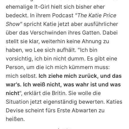
Alle Themen auf Promiflash
ehemalige It-Girl hielt sich bisher eher
bedeckt. In ihrem Podcast
"The
Katie Price
Jobs
Show"
spricht
Katie
jetzt aber ausführlicher
App runterladen
über das Verschwinden ihres Gatten. Dabei
Team
stellt sie klar, weiterhin keine Ahnung zu
haben, wo Lee sich aufhält. "Ich bin
Redaktionelle Richtlinien
vorsichtig, ich bin nicht dumm. Es gibt eine
Impressum
Person, um die ich mich kümmern muss:
mich selbst.
Ich ziehe mich zurück, und das
Datenschutzerklärung
war's. Ich weiß nicht, was wahr ist und was
Nutzungsbedingungen
nicht
", erklärt die Britin. Sie wolle die
Situation jetzt eigenständig bewerten.
Katies
Utiq verwalten
Devise scheint fürs Erste Abwarten zu
heißen.