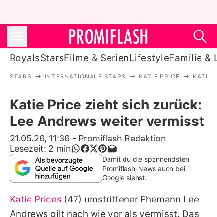
Royals
Stars
Filme & Serien
Lifestyle
Familie & 
STARS
INTERNATIONALE STARS
KATIE PRICE
KATIE 
Royals
Katie Price zieht sich zurück:
Stars
Lee Andrews weiter vermisst
Filme & Serien
21.05.26, 11:36
-
Promiflash Redaktion
Lesezeit:
2
min
Lifestyle
Damit du die spannendsten
Promiflash-News auch bei
Familie & Liebe
Google siehst.
Promiflash Exklusiv
Katie Prices
(47) umstrittener Ehemann Lee
Andrews gilt nach wie vor als vermisst. Das