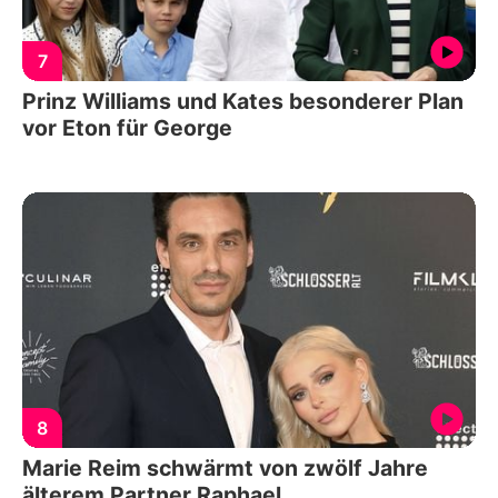
7
Prinz Williams und Kates besonderer Plan
vor Eton für George
8
Marie Reim schwärmt von zwölf Jahre
älterem Partner Raphael