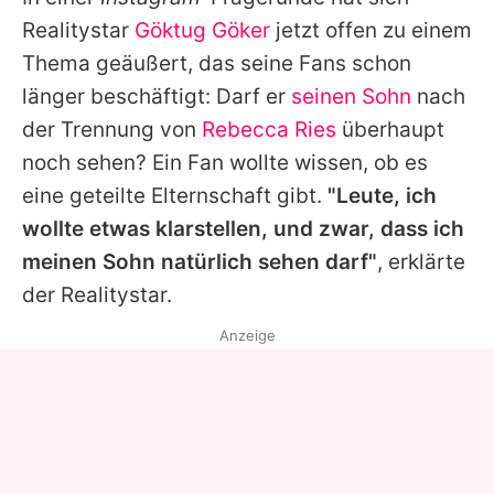
Alle Themen auf Promiflash
Realitystar
Göktug Göker
jetzt offen zu einem
Jobs
Thema geäußert, das seine Fans schon
länger beschäftigt: Darf er
seinen Sohn
nach
App runterladen
der Trennung von
Rebecca Ries
überhaupt
Team
noch sehen? Ein Fan wollte wissen, ob es
eine geteilte Elternschaft gibt.
"Leute, ich
Redaktionelle Richtlinien
wollte etwas klarstellen, und zwar, dass ich
Impressum
meinen Sohn natürlich sehen darf"
, erklärte
der Realitystar.
Datenschutzerklärung
Anzeige
Nutzungsbedingungen
Utiq verwalten