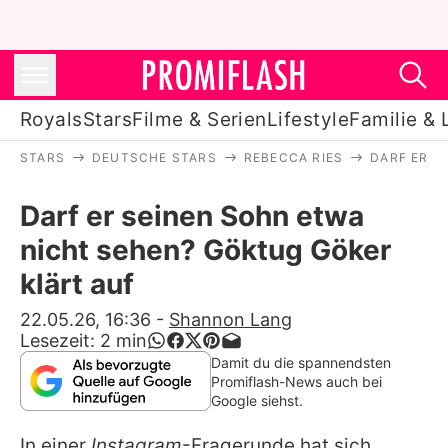
Royals
Stars
Filme & Serien
Lifestyle
Familie & 
STARS
DEUTSCHE STARS
REBECCA RIES
DARF ER S
Royals
Darf er seinen Sohn etwa
Stars
nicht sehen? Göktug Göker
Filme & Serien
klärt auf
Lifestyle
22.05.26, 16:36
-
Shannon Lang
Lesezeit:
2
min
Familie & Liebe
Damit du die spannendsten
Promiflash-News auch bei
Promiflash Exklusiv
Google siehst.
In einer
Instagram
-Fragerunde hat sich