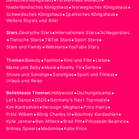
•
•
•
•
Niederländisches Königshaus
Norwegisches Königshaus
•
•
Schwedisches Königshaus
Spanisches Königshaus
Weitere Royals und Adel
•
•
Stars
:
Deutsche Stars
Internationale Stars
Schlagerstars
•
•
•
•
Tierische Stars
TikTok Stars
Sport Stars
•
•
Stars und Family
Webstars
YouTube Stars
•
•
•
•
Themen
:
Beauty
Fashion
Kino und Film
Liebe
•
•
•
•
Mama und Baby
Musik
Reality TV
Serien
•
•
•
Shows und Sonstige
Sonstiges
Sport und Fitness
Urlaub und Reise
•
•
Beliebteste Themen
:
Hollywood
Dschungelcamp
•
•
•
Let's Dance
DSDS
Germany's Next Topmodel
•
•
•
Kim Kardashian
Herzogin Meghan
Prinz Harry
•
•
•
Prinz William
König Charles III
Kourtney Kardashian
•
•
•
•
Kylie Jenner
Ben Affleck
Brad Pitt
Prinzessin Beatrice
•
•
Britney Spears
Madonna
Katie Price