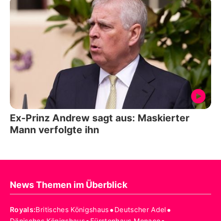
Ex-Prinz Andrew sagt aus: Maskierter
Mann verfolgte ihn
News Themen im Überblick
•
•
Royals
:
Britisches Königshaus
Deutscher Adel
Dänisches Königshaus
Fürstenhaus Monaco