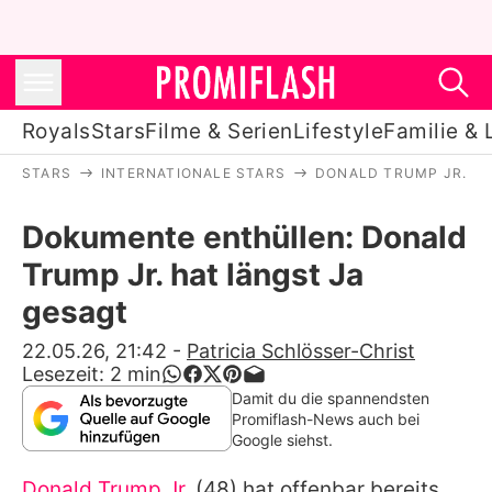
Royals
Stars
Filme & Serien
Lifestyle
Familie & 
STARS
INTERNATIONALE STARS
DONALD TRUMP JR.
Royals
Dokumente enthüllen: Donald
Stars
Trump Jr. hat längst Ja
Filme & Serien
gesagt
Lifestyle
22.05.26, 21:42
-
Patricia Schlösser-Christ
Lesezeit:
2
min
Familie & Liebe
Damit du die spannendsten
Promiflash-News auch bei
Promiflash Exklusiv
Google siehst.
Donald Trump Jr.
(48) hat offenbar bereits