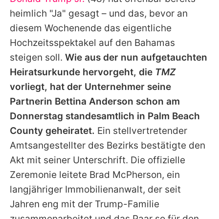
Alle Themen auf Promiflash
heimlich "Ja" gesagt – und das, bevor an
Jobs
diesem Wochenende das eigentliche
Hochzeitsspektakel auf den Bahamas
App runterladen
steigen soll.
Wie aus der nun aufgetauchten
Team
Heiratsurkunde hervorgeht, die
TMZ
vorliegt, hat der Unternehmer seine
Redaktionelle Richtlinien
Partnerin Bettina Anderson schon am
Impressum
Donnerstag standesamtlich in Palm Beach
County geheiratet.
Ein stellvertretender
Datenschutzerklärung
Amtsangestellter des Bezirks bestätigte den
Nutzungsbedingungen
Akt mit seiner Unterschrift. Die offizielle
Utiq verwalten
Zeremonie leitete Brad McPherson, ein
langjähriger Immobilienanwalt, der seit
Jahren eng mit der Trump-Familie
zusammenarbeitet und das Paar so für den