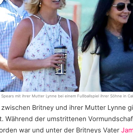
y Spears mit ihrer Mutter Lynne bei einem Fußballspiel ihrer Söhne in Ca
s zwischen
Britney
und ihrer Mutter
Lynne
gi
t. Während der umstrittenen Vormundschaf
worden war und unter der
Britneys
Vater
Jam