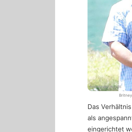
ActionPress / Jack-RS
Britne
Das Verhältni
als angespann
eingerichtet 