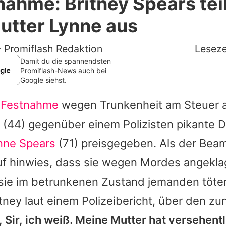
nahme: Britney Spears tei
Filme & Serien
utter Lynne aus
Lifestyle
-
Promiflash Redaktion
Leseze
Familie & Liebe
Damit du die spannendsten
Promiflash-News auch bei
Google siehst.
Promiflash Exklusiv
r Festnahme
wegen Trunkenheit am Steuer a
Alle Themen auf Promiflash
(44) gegenüber einem Polizisten pikante D
Jobs
nne Spears
(71) preisgegeben. Als der Beam
App runterladen
uf hinwies, dass sie wegen Mordes angekl
Team
sie im betrunkenen Zustand jemanden töte
itney
laut einem Polizeibericht, über den z
Redaktionelle Richtlinien
, Sir, ich weiß. Meine Mutter hat versehent
Impressum