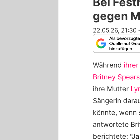
Bei Fest
gegen M
22.05.26, 21:30
Während
ihre
Britney Spears
ihre Mutter
Ly
Sängerin dara
könnte, wenn 
antwortete
Br
berichtete:
"Ja