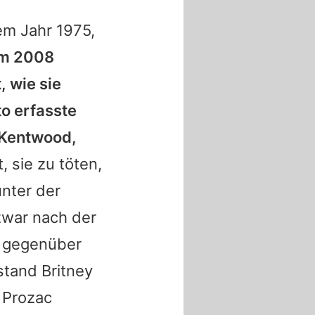
em Jahr 1975,
em 2008
 wie sie
o erfasste
n Kentwood,
 sie zu töten,
unter der
zwar nach der
gegenüber
estand
Britney
 Prozac