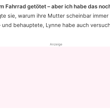
 Fahrrad getötet – aber ich habe das noch
Datenschutzerklärung
te sie, warum ihre Mutter scheinbar immer 
Nutzungsbedingungen
 und behauptete,
Lynne
habe auch versucht
Utiq verwalten
Anzeige