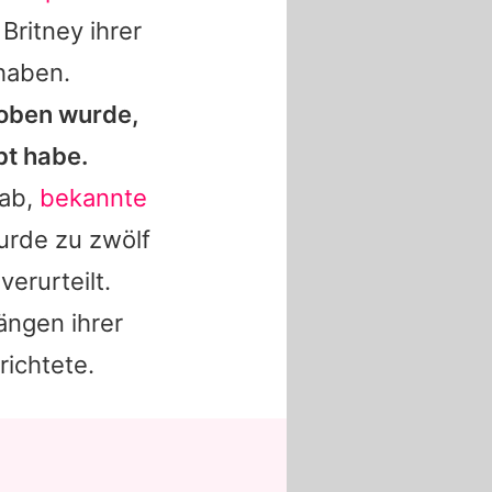
f
Britney
ihrer
 haben.
oben wurde,
bt habe.
 ab,
bekannte
urde zu zwölf
erurteilt.
ängen ihrer
ichtete.