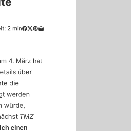
lte
it:
2
min
m 4. März hat
etails über
te die
agt werden
n würde,
unächst
TMZ
lich einen