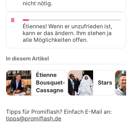
nicht nötig.
8
Étiennes! Wenn er unzufrieden ist,
kann er das ändern. Ihm stehen ja
alle Möglichkeiten offen.
In diesem Artikel
Étienne
Bousquet-
Stars
Cassagne
Tipps für Promiflash? Einfach E-Mail an:
tipps@promiflash.de