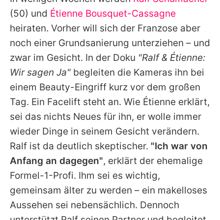
Alle Themen auf Promiflash
(50) und
Étienne Bousquet-Cassagne
Jobs
heiraten. Vorher will sich der Franzose aber
noch einer Grundsanierung unterziehen – und
App runterladen
zwar im Gesicht. In der Doku
"
Ralf
&
Étienne
:
Team
Wir sagen Ja"
begleiten die Kameras ihn bei
einem Beauty-Eingriff kurz vor dem großen
Redaktionelle Richtlinien
Tag. Ein Facelift steht an. Wie
Étienne
erklärt,
Impressum
sei das nichts Neues für ihn, er wolle immer
wieder Dinge in seinem Gesicht verändern.
Datenschutzerklärung
Ralf
ist da deutlich skeptischer.
"Ich war von
Nutzungsbedingungen
Anfang an dagegen"
, erklärt der ehemalige
Utiq verwalten
Formel-1-Profi. Ihm sei es wichtig,
gemeinsam älter zu werden – ein makelloses
Aussehen sei nebensächlich. Dennoch
unterstützt
Ralf
seinen Partner und begleitet