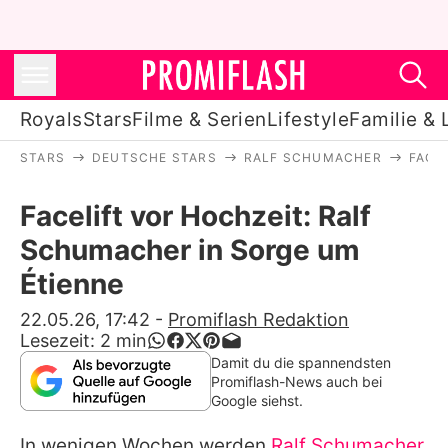
Royals
Stars
Filme & Serien
Lifestyle
Familie & 
STARS
DEUTSCHE STARS
RALF SCHUMACHER
FACE
Royals
Facelift vor Hochzeit: Ralf
Stars
Schumacher in Sorge um
Filme & Serien
Étienne
Lifestyle
22.05.26, 17:42
-
Promiflash Redaktion
Lesezeit:
2
min
Familie & Liebe
Damit du die spannendsten
Promiflash-News auch bei
Promiflash Exklusiv
Google siehst.
In wenigen Wochen werden
Ralf Schumacher