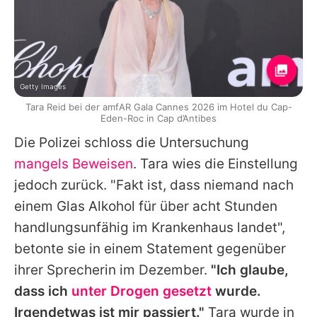
Getty Images
Tara Reid bei der amfAR Gala Cannes 2026 im Hotel du Cap-
Eden-Roc in Cap d’Antibes
Die Polizei schloss die Untersuchung
mangels Beweisen
.
Tara
wies die Einstellung
jedoch zurück. "Fakt ist, dass niemand nach
einem Glas Alkohol für über acht Stunden
handlungsunfähig im Krankenhaus landet",
betonte sie in einem Statement gegenüber
ihrer Sprecherin im Dezember.
"Ich glaube,
dass ich
unter Drogen gesetzt
wurde.
Irgendetwas ist mir passiert."
Tara
wurde in