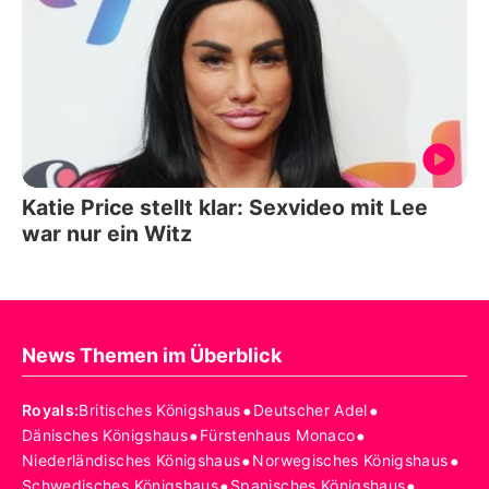
Katie Price stellt klar: Sexvideo mit Lee
war nur ein Witz
News Themen im Überblick
•
•
Royals
:
Britisches Königshaus
Deutscher Adel
•
•
Dänisches Königshaus
Fürstenhaus Monaco
•
•
Niederländisches Königshaus
Norwegisches Königshaus
•
•
Schwedisches Königshaus
Spanisches Königshaus