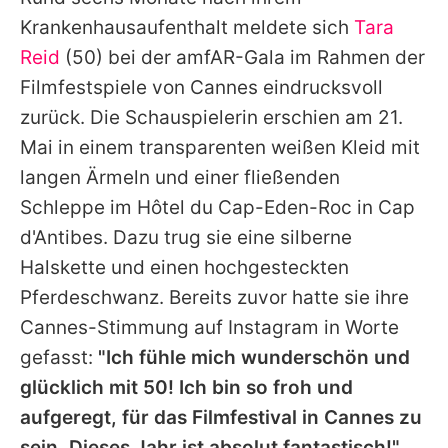
Alle Themen auf Promiflash
Krankenhausaufenthalt meldete sich
Tara
Jobs
Reid
(50) bei der amfAR-Gala im Rahmen der
Filmfestspiele von Cannes eindrucksvoll
App runterladen
zurück. Die Schauspielerin erschien am 21.
Team
Mai in einem transparenten weißen Kleid mit
langen Ärmeln und einer fließenden
Redaktionelle Richtlinien
Schleppe im Hôtel du Cap-Eden-Roc in Cap
Impressum
d'Antibes. Dazu trug sie eine silberne
Halskette und einen hochgesteckten
Datenschutzerklärung
Pferdeschwanz. Bereits zuvor hatte sie ihre
Nutzungsbedingungen
Cannes-Stimmung auf Instagram in Worte
Utiq verwalten
gefasst:
"Ich fühle mich wunderschön und
glücklich mit 50! Ich bin so froh und
aufgeregt, für das Filmfestival in Cannes zu
sein. Dieses Jahr ist absolut fantastisch!"