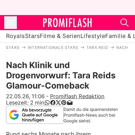
Royals
Stars
Filme & Serien
Lifestyle
Familie & 
STARS
INTERNATIONALE STARS
TARA REID
NACH KL
Royals
Nach Klinik und
Stars
Drogenvorwurf: Tara Reids
Filme & Serien
Glamour-Comeback
Lifestyle
22.05.26, 11:06
-
Promiflash Redaktion
Lesezeit:
2
min
Familie & Liebe
Damit du die spannendsten
Promiflash-News auch bei
Promiflash Exklusiv
Google siehst.
Rund sechs Monate nach ihrem