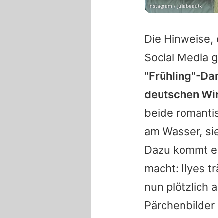
Instagram / juliabeautx
Die Hinweise,
Social Media g
"Frühling"-Da
deutschen Win
beide romanti
am Wasser, sie
Dazu kommt ei
macht:
Ilyes
tr
nun plötzlich 
Pärchenbilder 