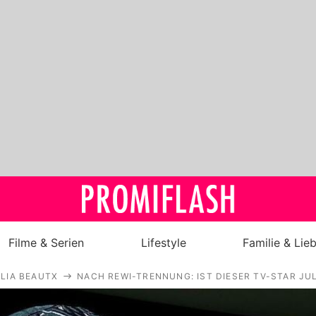
Filme & Serien
Lifestyle
Familie & Lie
LIA BEAUTX
NACH REWI-TRENNUNG: IST DIESER TV-STAR JUL
Royals
Stars