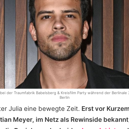
 bei der Traumfabrik Babelsberg & Kreisfilm Party während der Berlinale 
Berlin
nter
Julia
eine bewegte Zeit.
Erst vor Kurzem
tian Meyer, im Netz als
Rewinside
bekannt,