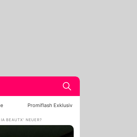
be
Promiflash Exklusiv
IA BEAUTX' NEUER?