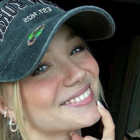
Filme & Serien
Lifestyle
Familie & Liebe
Promiflash Exklusiv
Alle Themen auf Promiflash
Jobs
App runterladen
Team
Redaktionelle Richtlinien
Impressum