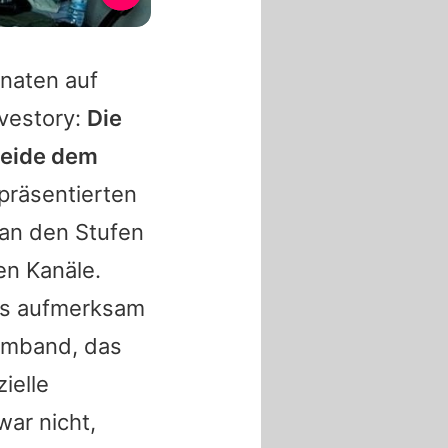
naten auf
ovestory:
Die
beide dem
präsentierten
 an den Stufen
en Kanäle.
ers aufmerksam
Armband, das
ielle
war nicht,