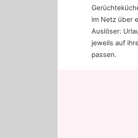
Gerüchteküche
im Netz über 
Auslöser: Url
jeweils auf ih
passen.