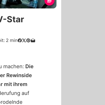
V-Star
it:
2
min
zu machen:
Die
ber
Rewinside
r mit ihrem
Berufung auf
brodelnde