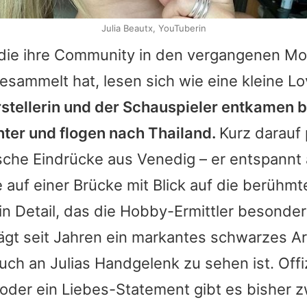
Julia Beautx, YouTuberin
 die ihre Community in den vergangenen Mo
esammelt hat, lesen sich wie eine kleine L
rstellerin und der Schauspieler entkamen 
ter und flogen nach Thailand.
Kurz darauf 
sche Eindrücke aus Venedig – er entspannt
 auf einer Brücke mit Blick auf die berühmt
n Detail, das die Hobby-Ermittler besond
ägt seit Jahren ein markantes schwarzes 
auch an
Julias
Handgelenk zu sehen ist. Offiz
oder ein Liebes-Statement gibt es bisher z