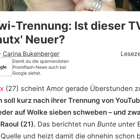
Datenschutzerklärung
i-Trennung: Ist dieser T
Nutzungsbedingungen
autx' Neuer?
Utiq verwalten
-
Carina Bukenberger
Leseze
Damit du die spannendsten
Promiflash-News auch bei
Google siehst.
tx
(27) scheint Amor gerade Überstunden 
n soll kurz nach ihrer Trennung von YouTu
eder auf Wolke sieben schweben – und zwa
 Raoul
(21).
Das berichtet nun
Bunte
unter 
 Quelle und heizt damit die ohnehin schon 