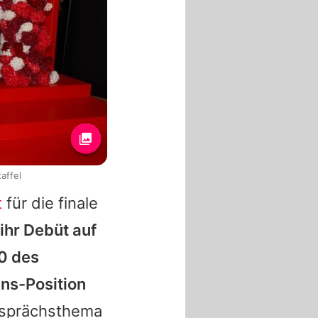
affel
t
für die finale
ihr Debüt auf
10 des
ns-Position
esprächsthema