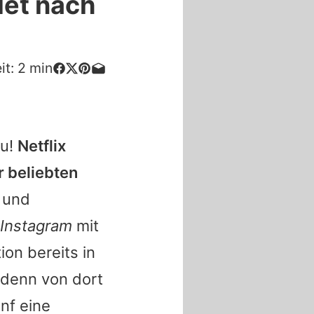
det nach
it:
2
min
zu!
Netflix
r beliebten
 und
Instagram
mit
ion bereits in
 denn von dort
nf eine