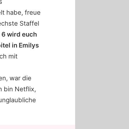
s
lt habe, freue
chste Staffel
l 6 wird euch
itel in Emilys
ch mit
n, war die
 bin Netflix,
unglaubliche