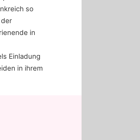
ankreich so
 der
rienende in
els Einladung
eiden in ihrem