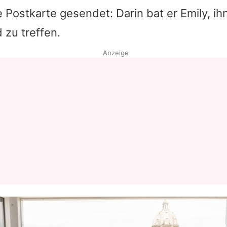
Postkarte gesendet: Darin bat er Emily, ih
Datenschutzerklärung
 zu treffen.
Nutzungsbedingungen
Anzeige
Utiq verwalten