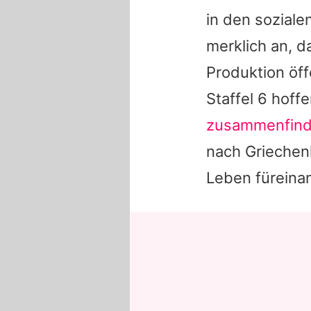
in den soziale
merklich an, d
Produktion öf
Staffel 6 hoff
zusammenfin
nach Griechenl
Leben füreina