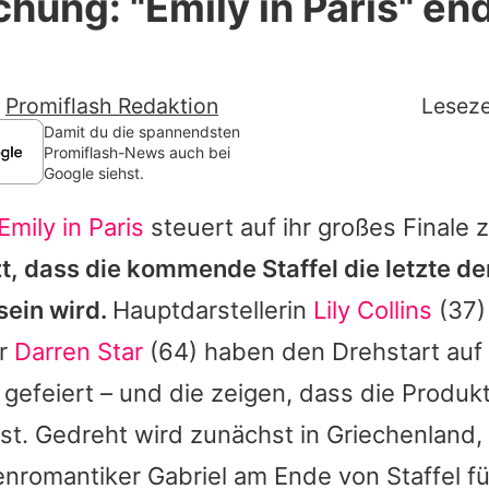
hung: "Emily in Paris" en
Filme & Serien
Lifestyle
-
Promiflash Redaktion
Leseze
Familie & Liebe
Damit du die spannendsten
Promiflash-News auch bei
Google siehst.
Promiflash Exklusiv
Emily in Paris
steuert auf ihr großes Finale 
Alle Themen auf Promiflash
zt, dass die kommende Staffel die letzte de
Jobs
ein wird.
Hauptdarstellerin
Lily Collins
(37)
App runterladen
er
Darren Star
(64) haben den Drehstart auf
Team
gefeiert – und die zeigen, dass die Produkt
st. Gedreht wird zunächst in Griechenland,
Redaktionelle Richtlinien
enromantiker Gabriel am Ende von Staffel fü
Impressum