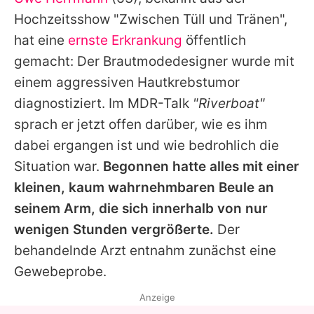
Alle Themen auf Promiflash
Hochzeitsshow "Zwischen Tüll und Tränen",
Jobs
hat eine
ernste Erkrankung
öffentlich
gemacht: Der Brautmodedesigner wurde mit
App runterladen
einem aggressiven Hautkrebstumor
Team
diagnostiziert. Im MDR-Talk
"Riverboat"
sprach er jetzt offen darüber, wie es ihm
Redaktionelle Richtlinien
dabei ergangen ist und wie bedrohlich die
Impressum
Situation war.
Begonnen hatte alles mit einer
kleinen, kaum wahrnehmbaren Beule an
Datenschutzerklärung
seinem Arm, die sich innerhalb von nur
Nutzungsbedingungen
wenigen Stunden vergrößerte.
Der
Utiq verwalten
behandelnde Arzt entnahm zunächst eine
Gewebeprobe.
Anzeige