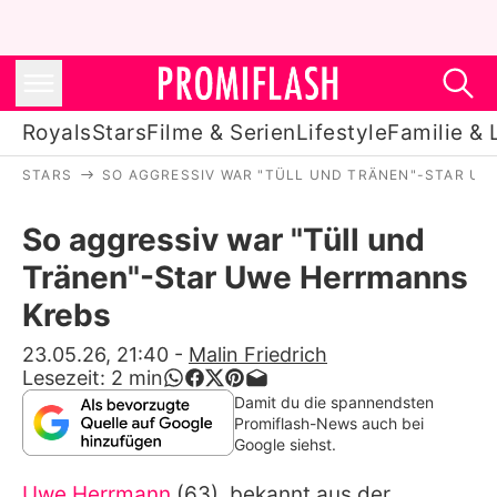
Royals
Stars
Filme & Serien
Lifestyle
Familie & 
STARS
SO AGGRESSIV WAR "TÜLL UND TRÄNEN"-STAR U
Royals
So aggressiv war "Tüll und
Stars
Tränen"-Star Uwe Herrmanns
Filme & Serien
Krebs
Lifestyle
23.05.26, 21:40
-
Malin Friedrich
Lesezeit:
2
min
Familie & Liebe
Damit du die spannendsten
Promiflash-News auch bei
Promiflash Exklusiv
Google siehst.
Uwe Herrmann
(63), bekannt aus der