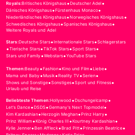
•
•
Royals
:
Britisches Königshaus
Deutscher Adel
•
•
Dänisches Königshaus
Fürstenhaus Monaco
•
•
Niederländisches Königshaus
Norwegisches Königshaus
•
•
Schwedisches Königshaus
Spanisches Königshaus
Weitere Royals und Adel
•
•
Stars
:
Deutsche Stars
Internationale Stars
Schlagerstars
•
•
•
•
Tierische Stars
TikTok Stars
Sport Stars
•
•
Stars und Family
Webstars
YouTube Stars
•
•
•
•
Themen
:
Beauty
Fashion
Kino und Film
Liebe
•
•
•
•
Mama und Baby
Musik
Reality TV
Serien
•
•
•
Shows und Sonstige
Sonstiges
Sport und Fitness
Urlaub und Reise
•
•
Beliebteste Themen
:
Hollywood
Dschungelcamp
•
•
•
Let's Dance
DSDS
Germany's Next Topmodel
•
•
•
Kim Kardashian
Herzogin Meghan
Prinz Harry
•
•
•
Prinz William
König Charles III
Kourtney Kardashian
•
•
•
•
Kylie Jenner
Ben Affleck
Brad Pitt
Prinzessin Beatrice
Britney Spears
Madonna
Katie Price