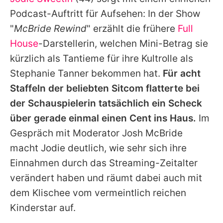
Alle Themen auf Promiflash
Podcast-Auftritt für Aufsehen: In der Show
Jobs
"
McBride Rewind
" erzählt die frühere
Full
House
-Darstellerin, welchen Mini-Betrag sie
App runterladen
kürzlich als Tantieme für ihre Kultrolle als
Team
Stephanie Tanner bekommen hat.
Für acht
Staffeln der beliebten Sitcom flatterte bei
Redaktionelle Richtlinien
der Schauspielerin tatsächlich ein Scheck
Impressum
über gerade einmal einen Cent ins Haus.
Im
Gespräch mit Moderator Josh McBride
Datenschutzerklärung
macht
Jodie
deutlich, wie sehr sich ihre
Nutzungsbedingungen
Einnahmen durch das Streaming-Zeitalter
Utiq verwalten
verändert haben und räumt dabei auch mit
dem Klischee vom vermeintlich reichen
Kinderstar auf.