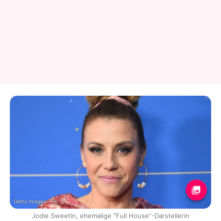
Getty Images
Jodie Sweetin, ehemalige "Full House"-Darstellerin