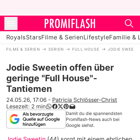
Royals
Stars
Filme & Serien
Lifestyle
Familie & 
FILME & SERIEN
SERIEN
FULL HOUSE
JODIE SWEETI
Royals
Jodie Sweetin offen über
Stars
geringe "Full House"-
Filme & Serien
Tantiemen
Lifestyle
24.05.26, 17:06
-
Patricia Schlösser-Christ
Lesezeit:
2
min
Familie & Liebe
Damit du die spannendsten
Promiflash-News auch bei
Promiflash Exklusiv
Google siehst.
Jodie Sweetin
(44) sorgt mit einem ehrlichen