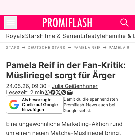
Royals
Stars
Filme & Serien
Lifestyle
Familie & 
STARS
DEUTSCHE STARS
PAMELA REIF
PAMELA REIF
Royals
Pamela Reif in der Fan-Kritik:
Stars
Müsliriegel sorgt für Ärger
Filme & Serien
24.05.26, 09:30
-
Julia Geißenhöner
Lesezeit:
2
min
Lifestyle
Damit du die spannendsten
Promiflash-News auch bei
Familie & Liebe
Google siehst.
Promiflash Exklusiv
Eine ungewöhnliche Marketing-Aktion rund
um einen neuen Matcha-Müsliriegel bringt