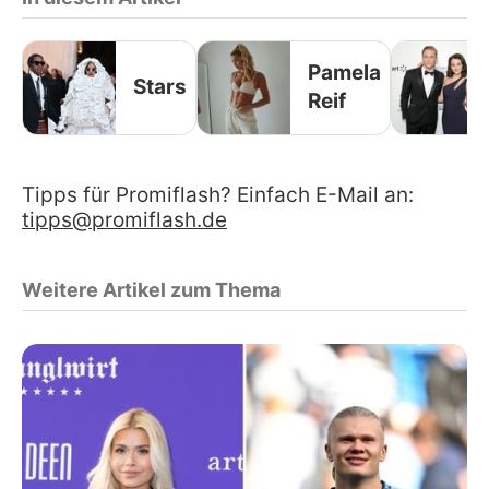
Pamela
Stars
Reif
Tipps für Promiflash? Einfach E-Mail an:
tipps@promiflash.de
Weitere Artikel zum Thema