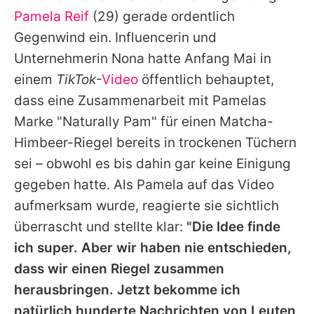
Alle Themen auf Promiflash
Pamela Reif
(29) gerade ordentlich
Gegenwind ein. Influencerin und
Jobs
Unternehmerin Nona hatte Anfang Mai in
App runterladen
einem
TikTok
-
Video
öffentlich behauptet,
Team
dass eine Zusammenarbeit mit Pamelas
Marke "Naturally Pam" für einen Matcha-
Redaktionelle Richtlinien
Himbeer-Riegel bereits in trockenen Tüchern
Impressum
sei – obwohl es bis dahin gar keine Einigung
gegeben hatte. Als Pamela auf das Video
Datenschutzerklärung
aufmerksam wurde, reagierte sie sichtlich
Nutzungsbedingungen
überrascht und stellte klar:
"Die Idee finde
ich super. Aber wir haben nie entschieden,
Utiq verwalten
dass wir einen Riegel zusammen
herausbringen. Jetzt bekomme ich
natürlich hunderte Nachrichten von Leuten,