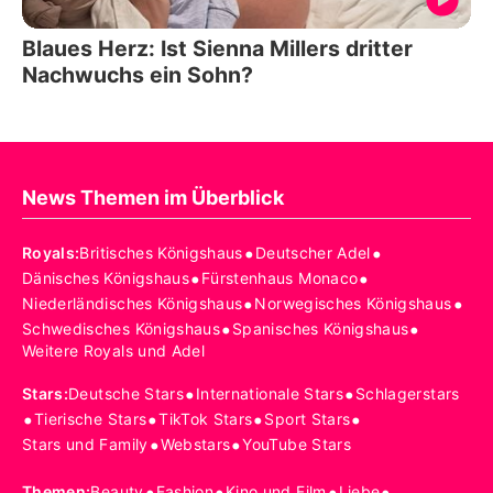
Blaues Herz: Ist Sienna Millers dritter
Nachwuchs ein Sohn?
News Themen im Überblick
•
•
Royals
:
Britisches Königshaus
Deutscher Adel
•
•
Dänisches Königshaus
Fürstenhaus Monaco
•
•
Niederländisches Königshaus
Norwegisches Königshaus
•
•
Schwedisches Königshaus
Spanisches Königshaus
Weitere Royals und Adel
•
•
Stars
:
Deutsche Stars
Internationale Stars
Schlagerstars
•
•
•
•
Tierische Stars
TikTok Stars
Sport Stars
•
•
Stars und Family
Webstars
YouTube Stars
•
•
•
•
Themen
:
Beauty
Fashion
Kino und Film
Liebe