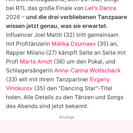
Alle Themen auf Promiflash
bei RTL das große Finale von
Let's Dance
Jobs
2026 –
und die drei verbliebenen Tanzpaare
wissen jetzt genau, was sie erwartet.
App runterladen
Influencer
Joel Mattli
(32) tritt gemeinsam
Team
mit Profitänzerin
Malika Dzumaev
(35) an,
Rapper
Milano
(27) kämpft Seite an Seite mit
Redaktionelle Richtlinien
Profi
Marta Arndt
(36) um den Pokal, und
Impressum
Schlagersängerin
Anna-Carina Woitschack
(33) will mit ihrem Tanzpartner
Evgeny
Datenschutzerklärung
Vinokurov
(35) den "Dancing Star"-Titel
Nutzungsbedingungen
holen. Alle Details zu den Tänzen und Songs
Utiq verwalten
des Abends sind jetzt bekannt.
Anzeige