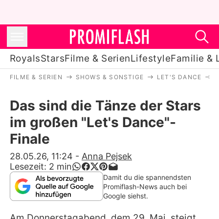
Royals
Stars
Filme & Serien
Lifestyle
Familie & 
FILME & SERIEN
SHOWS & SONSTIGE
LET'S DANCE
D
Royals
Das sind die Tänze der Stars
Stars
im großen "Let's Dance"-
Filme & Serien
Finale
Lifestyle
28.05.26, 11:24
-
Anna Pejsek
Lesezeit:
2
min
Familie & Liebe
Damit du die spannendsten
Promiflash-News auch bei
Promiflash Exklusiv
Google siehst.
Am Donnerstagabend, dem 29. Mai, steigt