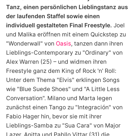
Tanz, einen persönlichen Lieblingstanz aus
der laufenden Staffel sowie einen
individuell gestalteten Final Freestyle.
Joel
und
Malika
eröffnen mit einem Quickstep zu
"
Wonderwall
" von
Oasis
, tanzen dann ihren
Lieblings-Contemporary zu "Ordinary" von
Alex Warren
(25) – und widmen ihren
Freestyle ganz dem King of Rock 'n' Roll:
Unter dem Thema "Elvis" erklingen Songs
wie "Blue Suede Shoes" und "A Little Less
Conversation". Milano und
Marta
legen
zunächst einen Tango zu "Integración" von
Fabio Hager hin, bevor sie mit ihrer
Lieblings-Samba zu "Sua Cara" von Major
Lazer, Anitta und
Pabllo Vittar
(31) die