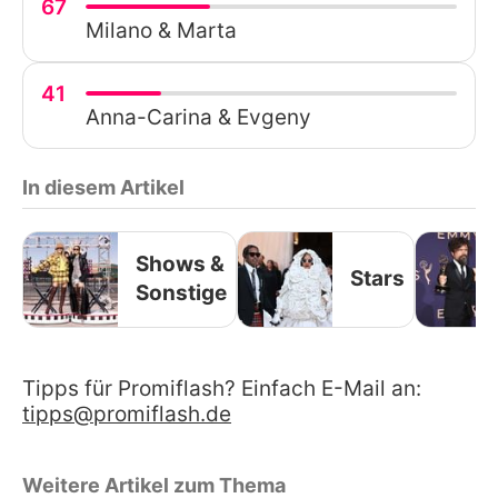
67
Milano & Marta
41
Anna-Carina & Evgeny
In diesem Artikel
Shows &
Stars
Sonstige
Tipps für Promiflash? Einfach E-Mail an:
tipps@promiflash.de
Weitere Artikel zum Thema