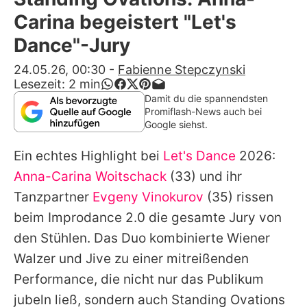
Alle Themen auf Promiflash
Carina begeistert "Let's
Jobs
Dance"-Jury
App runterladen
24.05.26, 00:30
-
Fabienne Stepczynski
Lesezeit:
2
min
Team
Damit du die spannendsten
Promiflash-News auch bei
Redaktionelle Richtlinien
Google siehst.
Ein echtes Highlight bei
Let's Dance
2026:
Impressum
Anna-Carina Woitschack
(33) und ihr
Datenschutzerklärung
Tanzpartner
Evgeny Vinokurov
(35) rissen
Nutzungsbedingungen
beim Improdance 2.0 die gesamte Jury von
den Stühlen. Das Duo kombinierte Wiener
Utiq verwalten
Walzer und Jive zu einer mitreißenden
Performance, die nicht nur das Publikum
jubeln ließ, sondern auch Standing Ovations