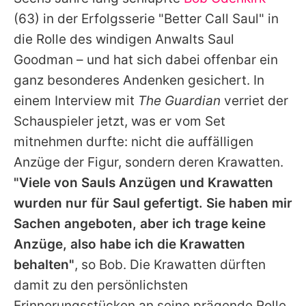
Alle Themen auf Promiflash
(63) in der Erfolgsserie "Better Call Saul" in
Jobs
die Rolle des windigen Anwalts Saul
Goodman – und hat sich dabei offenbar ein
App runterladen
ganz besonderes Andenken gesichert. In
Team
einem Interview mit
The Guardian
verriet der
Schauspieler jetzt, was er vom Set
Redaktionelle Richtlinien
mitnehmen durfte: nicht die auffälligen
Impressum
Anzüge der Figur, sondern deren Krawatten.
"Viele von Sauls Anzügen und Krawatten
Datenschutzerklärung
wurden nur für Saul gefertigt. Sie haben mir
Nutzungsbedingungen
Sachen angeboten, aber ich trage keine
Utiq verwalten
Anzüge, also habe ich die Krawatten
behalten"
, so
Bob
. Die Krawatten dürften
damit zu den persönlichsten
Erinnerungsstücken an seine prägende Rolle