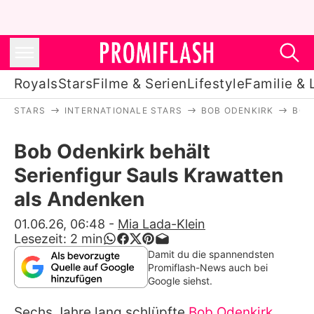
Royals
Stars
Filme & Serien
Lifestyle
Familie & 
STARS
INTERNATIONALE STARS
BOB ODENKIRK
BOB
Royals
Bob Odenkirk behält
Stars
Serienfigur Sauls Krawatten
Filme & Serien
als Andenken
Lifestyle
01.06.26, 06:48
-
Mia Lada-Klein
Lesezeit:
2
min
Familie & Liebe
Damit du die spannendsten
Promiflash-News auch bei
Promiflash Exklusiv
Google siehst.
Sechs Jahre lang schlüpfte
Bob Odenkirk