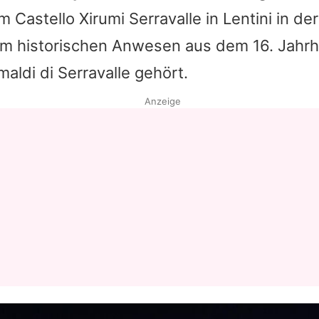
m Castello Xirumi Serravalle in Lentini in de
Datenschutzerklärung
em historischen Anwesen aus dem 16. Jahrh
Nutzungsbedingungen
maldi di Serravalle gehört.
Utiq verwalten
Anzeige