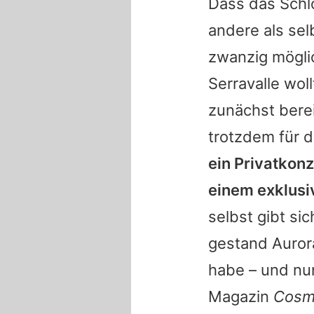
Dass das Schl
andere als sel
zwanzig möglic
Serravalle wol
zunächst bere
trotzdem für 
ein Privatkon
einem exklusi
selbst gibt si
gestand
Auror
habe – und nu
Magazin
Cosm