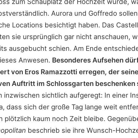
oss zum Schauplatz der Hochzeit wurde, wa
bstverständlich.
Aurora
und
Goffredo
sollen
he Locations besichtigt haben. Das Castell
lten sie ursprünglich gar nicht anschauen, w
its ausgebucht schien. Am Ende entschiede
dieses Anwesen.
Besonderes Aufsehen dür
zert von
Eros Ramazzotti
erregen, der seine
ven Auftritt im Schlossgarten beschenken s
ch inzwischen sichtlich aufgeregt: In einer I
a
, dass sich der große Tag lange weit entfe
n plötzlich kaum noch Zeit bleibe. Gegenü
opolitan
beschrieb sie ihre Wunsch-Hochzei