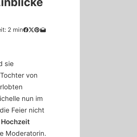
Einblicke
it:
2
min
d sie
 Tochter von
rlobten
ichelle
nun im
die Feier nicht
e Hochzeit
ie Moderatorin.