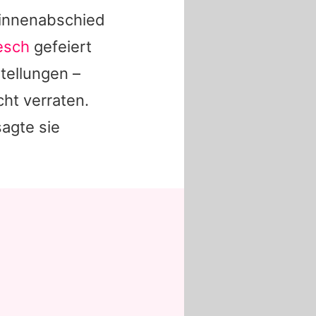
linnenabschied
esch
gefeiert
stellungen –
cht verraten.
sagte sie