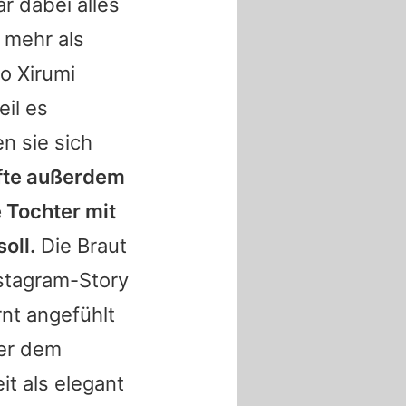
r dabei alles
 mehr als
o Xirumi
eil es
n sie sich
fte außerdem
 Tochter mit
oll.
Die Braut
nstagram-Story
rnt angefühlt
ber dem
t als elegant