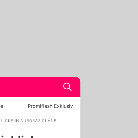
be
Promiflash Exklusiv
BLICKE IN AURORAS PLÄNE