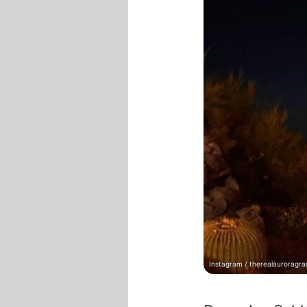
Instagram / therealauroragr