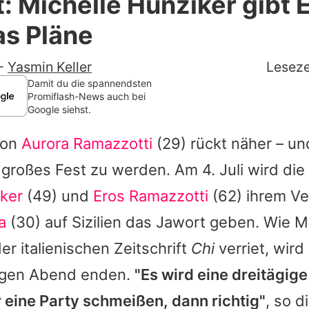
: Michelle Hunziker gibt 
Filme & Serien
as Pläne
Lifestyle
-
Yasmin Keller
Leseze
Familie & Liebe
Damit du die spannendsten
Promiflash-News auch bei
Google siehst.
Promiflash Exklusiv
von
Aurora Ramazzotti
(29) rückt näher – un
Alle Themen auf Promiflash
n großes Fest zu werden. Am 4. Juli wird die
Jobs
iker
(49) und
Eros Ramazzotti
(62) ihrem Ve
App runterladen
a
(30) auf Sizilien das Jawort geben. Wie
M
Team
er italienischen Zeitschrift
Chi
verriet, wird 
igen Abend enden.
"Es wird eine dreitägig
Redaktionelle Richtlinien
 eine Party schmeißen, dann richtig"
, so d
Impressum