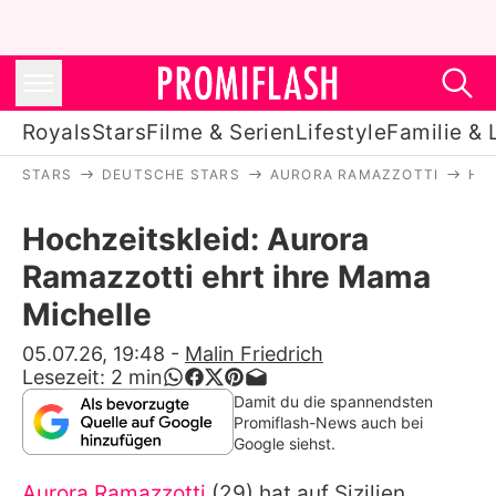
Royals
Stars
Filme & Serien
Lifestyle
Familie & 
STARS
DEUTSCHE STARS
AURORA RAMAZZOTTI
HO
Royals
Hochzeitskleid: Aurora
Stars
Ramazzotti ehrt ihre Mama
Filme & Serien
Michelle
Lifestyle
05.07.26, 19:48
-
Malin Friedrich
Lesezeit:
2
min
Familie & Liebe
Damit du die spannendsten
Promiflash-News auch bei
Promiflash Exklusiv
Google siehst.
Aurora Ramazzotti
(29) hat auf Sizilien