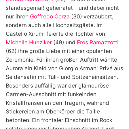
Alle Themen auf Promiflash
standesgemäß geheiratet – und dabei nicht
Jobs
nur ihren
Goffredo Cerza
(30) verzaubert,
sondern auch alle Hochzeitsgäste. Im
App runterladen
Castello Xirumi feierte die Tochter von
Team
Michelle Hunziker
(49) und
Eros Ramazzotti
(62) ihre große Liebe mit einer opulenten
Redaktionelle Richtlinien
Zeremonie. Für ihren großen Auftritt wählte
Impressum
Aurora ein Kleid von Giorgio Armani Privé aus
Seidensatin mit Tüll- und Spitzeneinsätzen.
Datenschutzerklärung
Besonders auffällig war der glamouröse
Nutzungsbedingungen
Carmen-Ausschnitt mit funkelnden
Utiq verwalten
Kristallfransen an den Trägern, während
Stickereien am Oberkörper die Taille
betonten. Ein frontaler Einschnitt im Rock
setzte einen verführerischen Akzent.
Laut