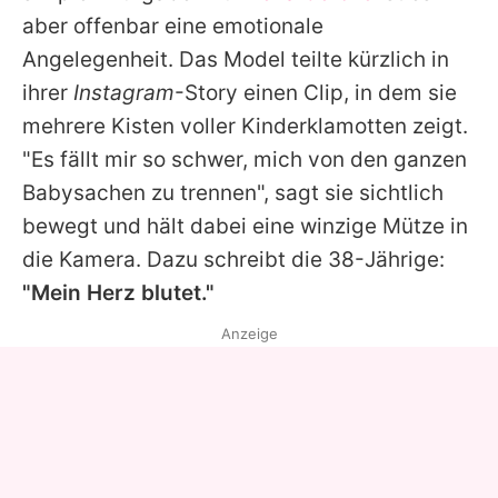
Alle Themen auf Promiflash
aber offenbar eine emotionale
Angelegenheit. Das Model teilte kürzlich in
Jobs
ihrer
Instagram
-Story einen Clip, in dem sie
App runterladen
mehrere Kisten voller Kinderklamotten zeigt.
Team
"Es fällt mir so schwer, mich von den ganzen
Babysachen zu trennen", sagt sie sichtlich
Redaktionelle Richtlinien
bewegt und hält dabei eine winzige Mütze in
Impressum
die Kamera. Dazu schreibt die 38-Jährige:
"Mein Herz blutet."
Datenschutzerklärung
Anzeige
Nutzungsbedingungen
Utiq verwalten