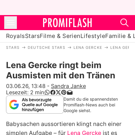
Royals
Stars
Filme & Serien
Lifestyle
Familie & 
STARS
DEUTSCHE STARS
LENA GERCKE
LENA GERC
Royals
Lena Gercke ringt beim
Stars
Ausmisten mit den Tränen
Filme & Serien
03.06.26, 13:48
-
Sandra Janke
Lesezeit:
2
min
Lifestyle
Damit du die spannendsten
Promiflash-News auch bei
Familie & Liebe
Google siehst.
Promiflash Exklusiv
Babysachen aussortieren klingt nach einer
simplen Aufgabe – für
Lena Gercke
ist es