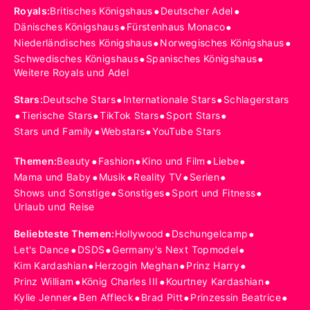
•
•
Royals
:
Britisches Königshaus
Deutscher Adel
•
•
Dänisches Königshaus
Fürstenhaus Monaco
•
•
Niederländisches Königshaus
Norwegisches Königshaus
•
•
Schwedisches Königshaus
Spanisches Königshaus
Weitere Royals und Adel
•
•
Stars
:
Deutsche Stars
Internationale Stars
Schlagerstars
•
•
•
•
Tierische Stars
TikTok Stars
Sport Stars
•
•
Stars und Family
Webstars
YouTube Stars
•
•
•
•
Themen
:
Beauty
Fashion
Kino und Film
Liebe
•
•
•
•
Mama und Baby
Musik
Reality TV
Serien
•
•
•
Shows und Sonstige
Sonstiges
Sport und Fitness
Urlaub und Reise
•
•
Beliebteste Themen
:
Hollywood
Dschungelcamp
•
•
•
Let's Dance
DSDS
Germany's Next Topmodel
•
•
•
Kim Kardashian
Herzogin Meghan
Prinz Harry
•
•
•
Prinz William
König Charles III
Kourtney Kardashian
•
•
•
•
Kylie Jenner
Ben Affleck
Brad Pitt
Prinzessin Beatrice