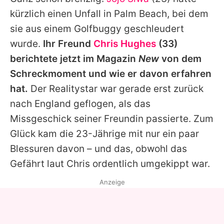
Alle Themen auf Promiflash
kürzlich einen Unfall in Palm Beach, bei dem
Jobs
sie aus einem Golfbuggy geschleudert
wurde.
Ihr Freund
Chris Hughes
(33)
App runterladen
berichtete jetzt im Magazin
New
von dem
Team
Schreckmoment und wie er davon erfahren
hat.
Der Realitystar war gerade erst zurück
Redaktionelle Richtlinien
nach England geflogen, als das
Impressum
Missgeschick seiner Freundin passierte. Zum
Glück kam die 23-Jährige mit nur ein paar
Datenschutzerklärung
Blessuren davon – und das, obwohl das
Nutzungsbedingungen
Gefährt laut
Chris
ordentlich umgekippt war.
Utiq verwalten
Anzeige