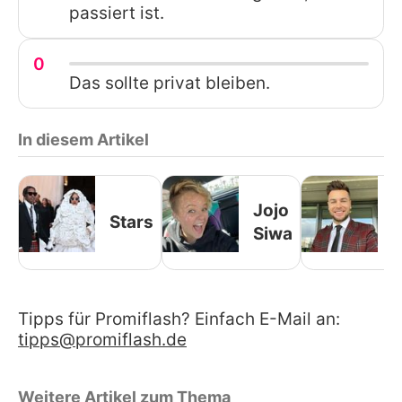
passiert ist.
0
Das sollte privat bleiben.
In diesem Artikel
C
Jojo
Stars
Siwa
(
I
Tipps für Promiflash? Einfach E-Mail an:
tipps@promiflash.de
Weitere Artikel zum Thema