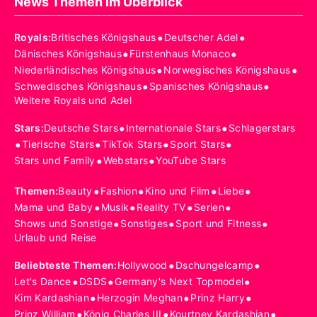
News Themen im Überblick
•
•
Royals
:
Britisches Königshaus
Deutscher Adel
•
•
Dänisches Königshaus
Fürstenhaus Monaco
•
•
Niederländisches Königshaus
Norwegisches Königshaus
•
•
Schwedisches Königshaus
Spanisches Königshaus
Weitere Royals und Adel
•
•
Stars
:
Deutsche Stars
Internationale Stars
Schlagerstars
•
•
•
•
Tierische Stars
TikTok Stars
Sport Stars
•
•
Stars und Family
Webstars
YouTube Stars
•
•
•
•
Themen
:
Beauty
Fashion
Kino und Film
Liebe
•
•
•
•
Mama und Baby
Musik
Reality TV
Serien
•
•
•
Shows und Sonstige
Sonstiges
Sport und Fitness
Urlaub und Reise
•
•
Beliebteste Themen
:
Hollywood
Dschungelcamp
•
•
•
Let's Dance
DSDS
Germany's Next Topmodel
•
•
•
Kim Kardashian
Herzogin Meghan
Prinz Harry
•
•
•
Prinz William
König Charles III
Kourtney Kardashian