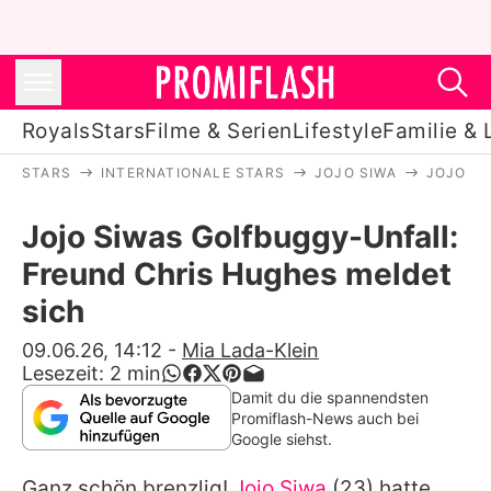
Royals
Stars
Filme & Serien
Lifestyle
Familie & 
STARS
INTERNATIONALE STARS
JOJO SIWA
JOJO SI
Royals
Jojo Siwas Golfbuggy-Unfall:
Stars
Freund Chris Hughes meldet
Filme & Serien
sich
Lifestyle
09.06.26, 14:12
-
Mia Lada-Klein
Lesezeit:
2
min
Familie & Liebe
Damit du die spannendsten
Promiflash-News auch bei
Promiflash Exklusiv
Google siehst.
Ganz schön brenzlig!
Jojo Siwa
(23) hatte