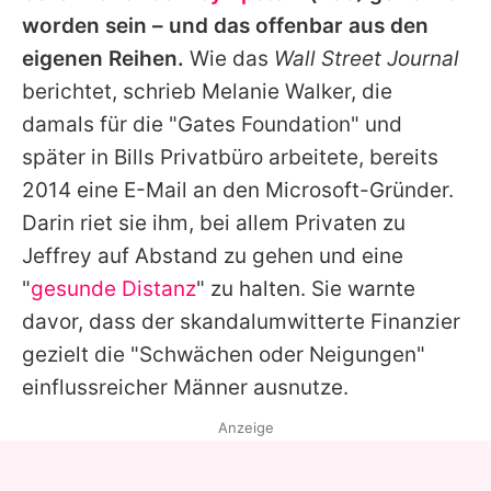
Alle Themen auf Promiflash
worden sein – und das offenbar aus den
eigenen Reihen.
Wie das
Wall Street Journal
Jobs
berichtet, schrieb Melanie Walker, die
App runterladen
damals für die "Gates Foundation" und
Team
später in Bills Privatbüro arbeitete, bereits
2014 eine E-Mail an den Microsoft-Gründer.
Redaktionelle Richtlinien
Darin riet sie ihm, bei allem Privaten zu
Impressum
Jeffrey auf Abstand zu gehen und eine
"
gesunde Distanz
" zu halten. Sie warnte
Datenschutzerklärung
davor, dass der skandalumwitterte Finanzier
Nutzungsbedingungen
gezielt die "Schwächen oder Neigungen"
einflussreicher Männer ausnutze.
Utiq verwalten
Anzeige