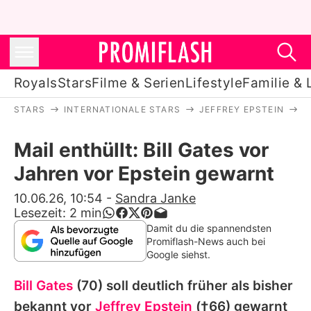
Royals
Stars
Filme & Serien
Lifestyle
Familie & 
STARS
INTERNATIONALE STARS
JEFFREY EPSTEIN
M
Royals
Mail enthüllt: Bill Gates vor
Stars
Jahren vor Epstein gewarnt
Filme & Serien
10.06.26, 10:54
-
Sandra Janke
Lesezeit:
2
min
Lifestyle
Damit du die spannendsten
Promiflash-News auch bei
Familie & Liebe
Google siehst.
Promiflash Exklusiv
Bill Gates
(70) soll deutlich früher als bisher
bekannt vor
Jeffrey Epstein
(†66) gewarnt