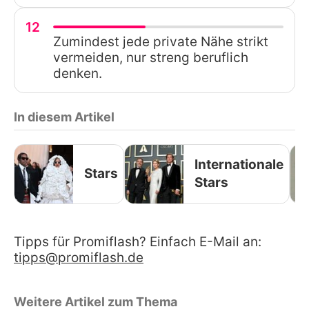
12
Zumindest jede private Nähe strikt
vermeiden, nur streng beruflich
denken.
In diesem Artikel
Internationale
Stars
Stars
Tipps für Promiflash? Einfach E-Mail an:
tipps@promiflash.de
Weitere Artikel zum Thema