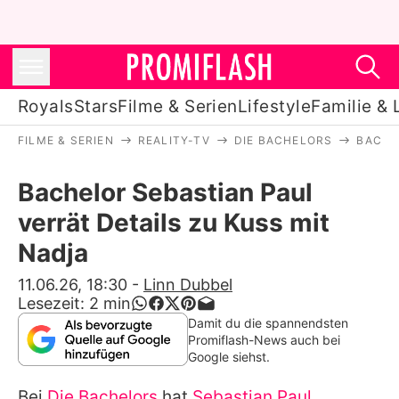
Royals
Stars
Filme & Serien
Lifestyle
Familie & 
FILME & SERIEN
REALITY-TV
DIE BACHELORS
BACHE
Royals
Bachelor Sebastian Paul
Stars
verrät Details zu Kuss mit
Filme & Serien
Nadja
Lifestyle
11.06.26, 18:30
-
Linn Dubbel
Lesezeit:
2
min
Familie & Liebe
Damit du die spannendsten
Promiflash-News auch bei
Promiflash Exklusiv
Google siehst.
Bei
Die Bachelors
hat
Sebastian Paul