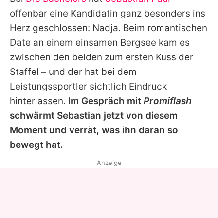
Alle Themen auf Promiflash
offenbar eine Kandidatin ganz besonders ins
Jobs
Herz geschlossen:
Nadja
. Beim romantischen
Date an einem einsamen Bergsee kam es
App runterladen
zwischen den beiden zum ersten Kuss der
Team
Staffel – und der hat bei dem
Leistungssportler sichtlich Eindruck
Redaktionelle Richtlinien
hinterlassen.
Im Gespräch mit
Promiflash
Impressum
schwärmt Sebastian jetzt von diesem
Moment und verrät, was ihn daran so
Datenschutzerklärung
bewegt hat.
Nutzungsbedingungen
Anzeige
Utiq verwalten