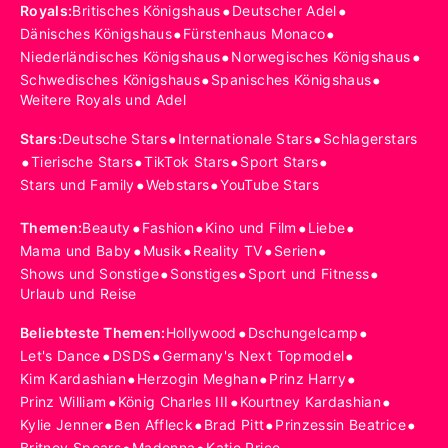
•
•
Royals
:
Britisches Königshaus
Deutscher Adel
•
•
Dänisches Königshaus
Fürstenhaus Monaco
•
•
Niederländisches Königshaus
Norwegisches Königshaus
•
•
Schwedisches Königshaus
Spanisches Königshaus
Weitere Royals und Adel
•
•
Stars
:
Deutsche Stars
Internationale Stars
Schlagerstars
•
•
•
•
Tierische Stars
TikTok Stars
Sport Stars
•
•
Stars und Family
Webstars
YouTube Stars
•
•
•
•
Themen
:
Beauty
Fashion
Kino und Film
Liebe
•
•
•
•
Mama und Baby
Musik
Reality TV
Serien
•
•
•
Shows und Sonstige
Sonstiges
Sport und Fitness
Urlaub und Reise
•
•
Beliebteste Themen
:
Hollywood
Dschungelcamp
•
•
•
Let's Dance
DSDS
Germany's Next Topmodel
•
•
•
Kim Kardashian
Herzogin Meghan
Prinz Harry
•
•
•
Prinz William
König Charles III
Kourtney Kardashian
•
•
•
•
Kylie Jenner
Ben Affleck
Brad Pitt
Prinzessin Beatrice
Britney Spears
Madonna
Katie Price