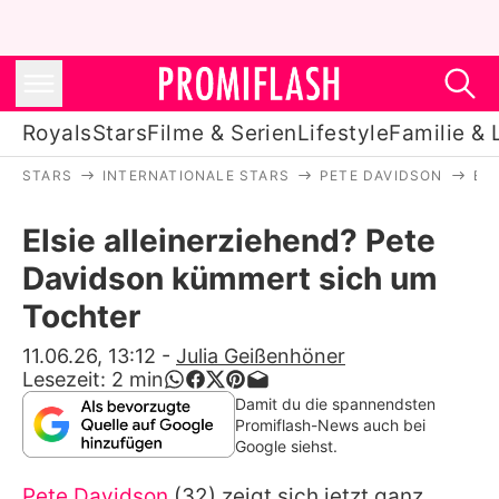
Royals
Stars
Filme & Serien
Lifestyle
Familie & 
STARS
INTERNATIONALE STARS
PETE DAVIDSON
EL
Royals
Elsie alleinerziehend? Pete
Stars
Davidson kümmert sich um
Filme & Serien
Tochter
Lifestyle
11.06.26, 13:12
-
Julia Geißenhöner
Lesezeit:
2
min
Familie & Liebe
Damit du die spannendsten
Promiflash-News auch bei
Promiflash Exklusiv
Google siehst.
Pete Davidson
(32) zeigt sich jetzt ganz