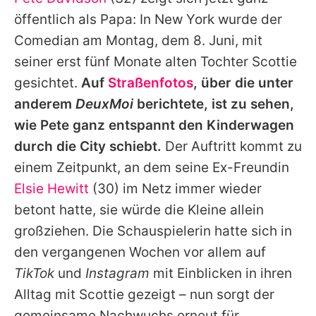
Alle Themen auf Promiflash
öffentlich als Papa: In New York wurde der
Jobs
Comedian am Montag, dem 8. Juni, mit
seiner erst fünf Monate alten Tochter Scottie
App runterladen
gesichtet.
Auf
Straßenfotos
, über die unter
Team
anderem
DeuxMoi
berichtete, ist zu sehen,
wie Pete ganz entspannt den Kinderwagen
Redaktionelle Richtlinien
durch die City schiebt.
Der Auftritt kommt zu
Impressum
einem Zeitpunkt, an dem seine Ex-Freundin
Elsie Hewitt
(30) im Netz immer wieder
Datenschutzerklärung
betont hatte, sie würde die Kleine allein
Nutzungsbedingungen
großziehen. Die Schauspielerin hatte sich in
Utiq verwalten
den vergangenen Wochen vor allem auf
TikTok
und
Instagram
mit Einblicken in ihren
Alltag mit Scottie gezeigt – nun sorgt der
gemeinsame Nachwuchs erneut für