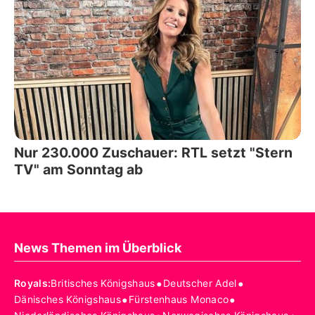
Nur 230.000 Zuschauer: RTL setzt "Stern
TV" am Sonntag ab
News Themen im Überblick
•
•
Royals
:
Britisches Königshaus
Deutscher Adel
•
•
Dänisches Königshaus
Fürstenhaus Monaco