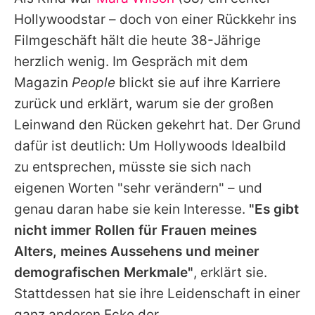
Alle Themen auf Promiflash
Hollywoodstar – doch von einer Rückkehr ins
Jobs
Filmgeschäft hält die heute 38-Jährige
herzlich wenig. Im Gespräch mit dem
App runterladen
Magazin
People
blickt sie auf ihre Karriere
Team
zurück und erklärt, warum sie der großen
Leinwand den Rücken gekehrt hat. Der Grund
Redaktionelle Richtlinien
dafür ist deutlich: Um Hollywoods Idealbild
Impressum
zu entsprechen, müsste sie sich nach
eigenen Worten "sehr verändern" – und
Datenschutzerklärung
genau daran habe sie kein Interesse.
"Es gibt
Nutzungsbedingungen
nicht immer Rollen für Frauen meines
Utiq verwalten
Alters, meines Aussehens und meiner
demografischen Merkmale"
, erklärt sie.
Stattdessen hat sie ihre Leidenschaft in einer
ganz anderen Ecke der