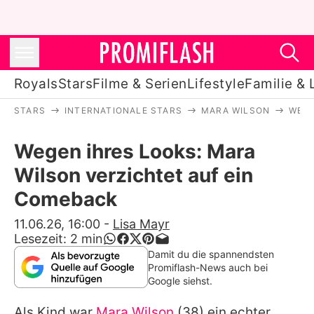
Royals
Stars
Filme & Serien
Lifestyle
Familie & 
STARS
INTERNATIONALE STARS
MARA WILSON
WEGE
Royals
Wegen ihres Looks: Mara
Stars
Wilson verzichtet auf ein
Filme & Serien
Comeback
Lifestyle
11.06.26, 16:00
-
Lisa Mayr
Lesezeit:
2
min
Familie & Liebe
Damit du die spannendsten
Promiflash-News auch bei
Promiflash Exklusiv
Google siehst.
Als Kind war
Mara Wilson
(38) ein echter