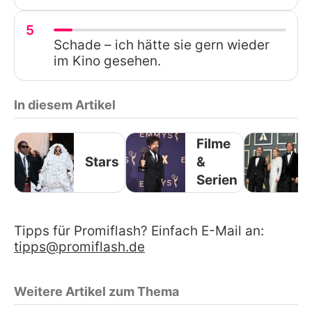
5
Schade – ich hätte sie gern wieder
im Kino gesehen.
In diesem Artikel
Filme
Stars
&
Serien
Tipps für Promiflash? Einfach E-Mail an:
tipps@promiflash.de
Weitere Artikel zum Thema