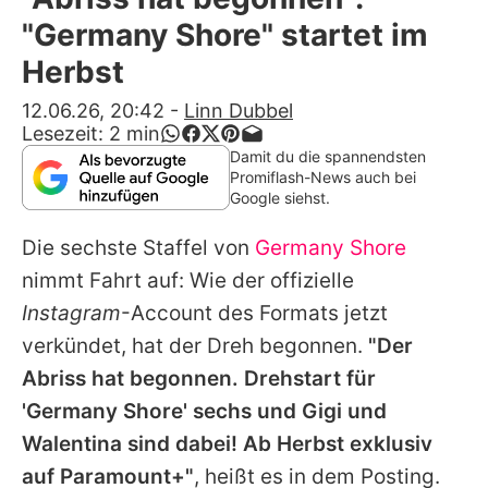
Alle Themen auf Promiflash
"Germany Shore" startet im
Jobs
Herbst
App runterladen
12.06.26, 20:42
-
Linn Dubbel
Lesezeit:
2
min
Team
Damit du die spannendsten
Promiflash-News auch bei
Redaktionelle Richtlinien
Google siehst.
Die sechste Staffel von
Germany Shore
Impressum
nimmt Fahrt auf: Wie der offizielle
Datenschutzerklärung
Instagram
-Account des Formats jetzt
Nutzungsbedingungen
verkündet, hat der Dreh begonnen.
"Der
Abriss hat begonnen. Drehstart für
Utiq verwalten
'Germany Shore' sechs und Gigi und
Walentina sind dabei! Ab Herbst exklusiv
auf Paramount+"
, heißt es in dem Posting.