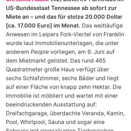
Alle Themen auf Promiflash
US-Bundesstaat Tennessee ab sofort zur
Jobs
Miete an – und das für stolze 20.000 Dollar
[ca. 17.000 Euro] im Monat.
Das weitläufige
App runterladen
Anwesen im Leipers Fork-Viertel von Franklin
Team
wurde laut Immobilienunterlagen, die unter
anderem
People
vorliegen, am 9. Juni auf
Redaktionelle Richtlinien
dem Mietmarkt gelistet. Das rund 465
Impressum
Quadratmeter große Haus verfügt über
sechs Schlafzimmer, sechs Bäder und liegt
Datenschutzerklärung
auf einer Fläche von knapp zehn Hektar. Die
Nutzungsbedingungen
Immobilie ist möbliert und wartet mit einer
Utiq verwalten
beeindruckenden Ausstattung auf:
Dreifachgarage, überdachte Veranda, Kamin,
Pool, Whirlpool, Sauna und sogar eine
Scheune mit eingezäunten Tierbereichen