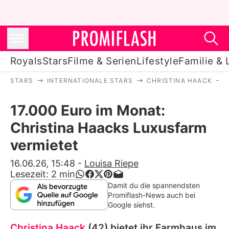
Royals
Stars
Filme & Serien
Lifestyle
Familie & 
STARS
INTERNATIONALE STARS
CHRISTINA HAACK
Royals
17.000 Euro im Monat:
Stars
Christina Haacks Luxusfarm
Filme & Serien
vermietet
Lifestyle
16.06.26, 15:48
-
Louisa Riepe
Lesezeit:
2
min
Familie & Liebe
Damit du die spannendsten
Promiflash-News auch bei
Promiflash Exklusiv
Google siehst.
Christina Haack
(42) bietet ihr Farmhaus im