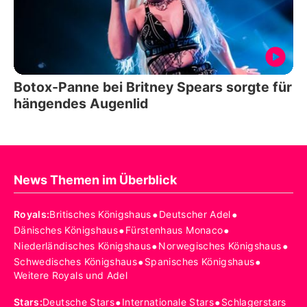
Botox-Panne bei Britney Spears sorgte für
hängendes Augenlid
News Themen im Überblick
•
•
Royals
:
Britisches Königshaus
Deutscher Adel
•
•
Dänisches Königshaus
Fürstenhaus Monaco
•
•
Niederländisches Königshaus
Norwegisches Königshaus
•
•
Schwedisches Königshaus
Spanisches Königshaus
Weitere Royals und Adel
•
•
Stars
:
Deutsche Stars
Internationale Stars
Schlagerstars