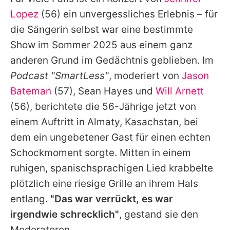
Alle Themen auf Promiflash
Lopez
(56) ein unvergessliches Erlebnis – für
Jobs
die Sängerin selbst war eine bestimmte
Show im Sommer 2025 aus einem ganz
App runterladen
anderen Grund im Gedächtnis geblieben. Im
Team
Podcast "SmartLess"
, moderiert von
Jason
Bateman
(57),
Sean Hayes
und
Will Arnett
Redaktionelle Richtlinien
(56), berichtete die 56-Jährige jetzt von
Impressum
einem Auftritt in Almaty, Kasachstan, bei
dem ein ungebetener Gast für einen echten
Datenschutzerklärung
Schockmoment sorgte. Mitten in einem
Nutzungsbedingungen
ruhigen, spanischsprachigen Lied krabbelte
Utiq verwalten
plötzlich eine riesige Grille an ihrem Hals
entlang.
"Das war verrückt, es war
irgendwie schrecklich"
, gestand sie den
Moderatoren.