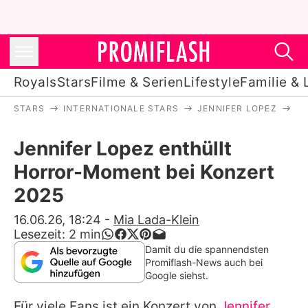
Royals
Stars
Filme & Serien
Lifestyle
Familie & 
STARS
INTERNATIONALE STARS
JENNIFER LOPEZ
JE
Royals
Jennifer Lopez enthüllt
Stars
Horror-Moment bei Konzert
Filme & Serien
2025
Lifestyle
16.06.26, 18:24
-
Mia Lada-Klein
Lesezeit:
2
min
Familie & Liebe
Damit du die spannendsten
Promiflash-News auch bei
Promiflash Exklusiv
Google siehst.
Für viele Fans ist ein Konzert von
Jennifer