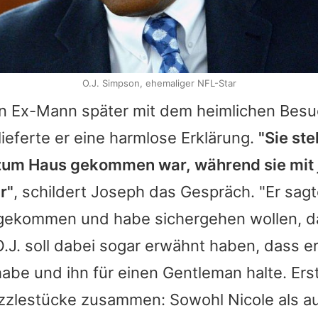
O.J. Simpson, ehemaliger NFL-Star
n Ex-Mann später mit dem heimlichen Bes
 lieferte er eine harmlose Erklärung.
"Sie ste
r zum Haus gekommen war, während sie mi
r"
, schildert Joseph das Gespräch. "Er sagte
igekommen und habe sichergehen wollen, da
.J.
soll dabei sogar erwähnt haben, dass e
abe und ihn für einen Gentleman halte. Erst
uzzlestücke zusammen: Sowohl
Nicole
als a