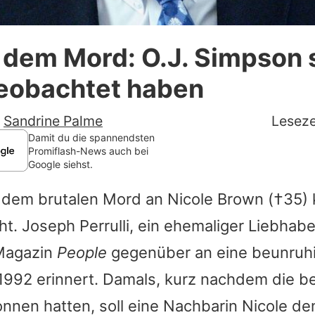
Datenschutzerklärung
 dem Mord: O.J. Simpson s
Nutzungsbedingungen
beobachtet haben
Utiq verwalten
-
Sandrine Palme
Leseze
Damit du die spannendsten
Promiflash-News auch bei
Google siehst.
 dem brutalen Mord an
Nicole Brown
(†35)
cht. Joseph Perrulli, ein ehemaliger Liebhab
Magazin
People
gegenüber an eine beunruh
1992 erinnert. Damals, kurz nachdem die b
nen hatten, soll eine Nachbarin
Nicole
de