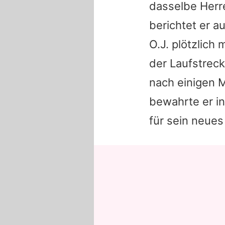
dasselbe Her
berichtet er 
O.J.
plötzlich 
der Laufstrec
nach einigen M
bewahrte er i
für sein neues