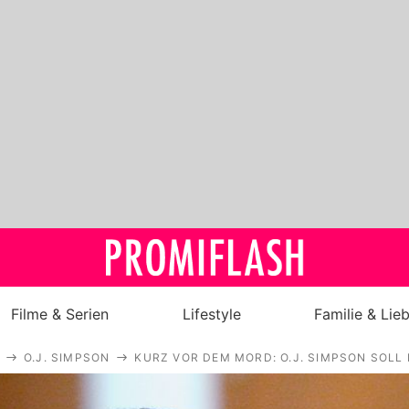
Filme & Serien
Lifestyle
Familie & Lie
O.J. SIMPSON
KURZ VOR DEM MORD: O.J. SIMPSON SOLL
Royals
Stars