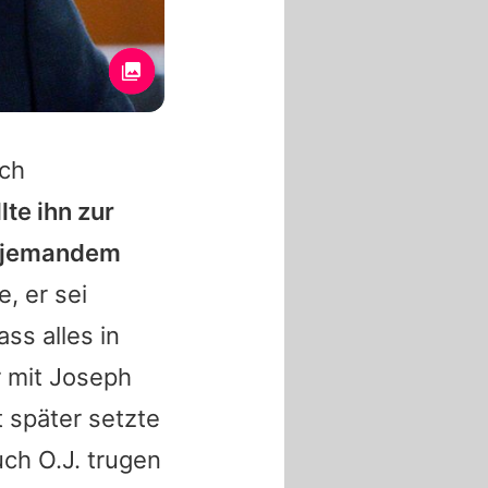
uch
llte ihn zur
t jemandem
, er sei
ss alles in
r mit Joseph
 später setzte
uch
O.J.
trugen