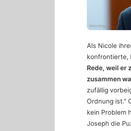
Getty Images
Als
Nicole
ihre
konfrontierte,
Rede, weil e
zusammen wa
zufällig vorbe
Ordnung ist."
O
kein Problem h
Joseph die P