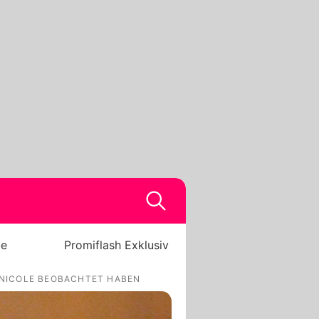
be
Promiflash Exklusiv
 NICOLE BEOBACHTET HABEN