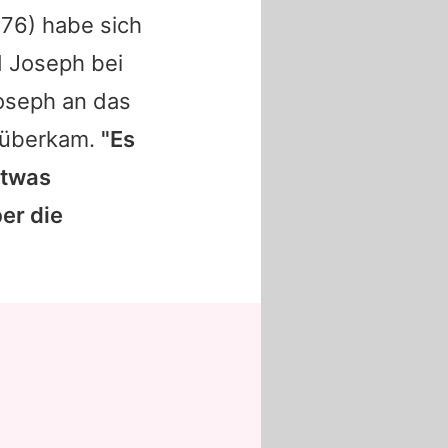
76) habe sich
 Joseph bei
 Joseph an das
 überkam.
"Es
etwas
er die