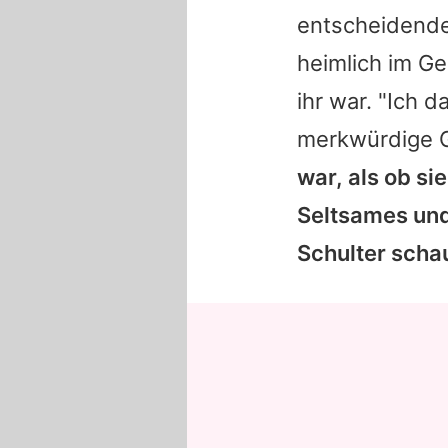
entscheidend
heimlich im G
ihr war. "Ich d
merkwürdige G
war, als ob si
Seltsames und
Schulter scha