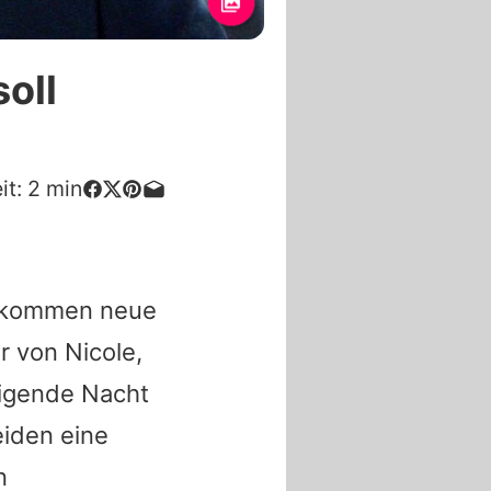
oll
it:
2
min
 kommen neue
er von
Nicole
,
igende Nacht
eiden eine
n