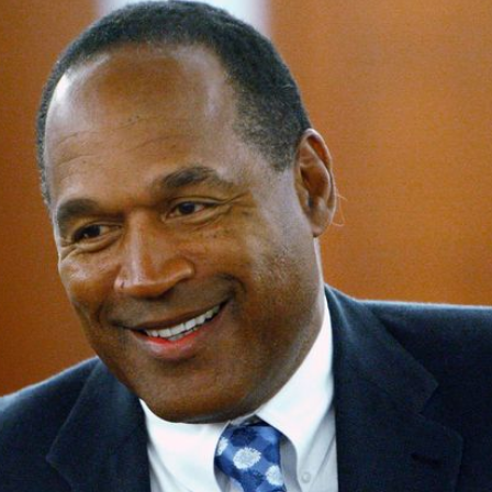
Filme & Serien
Lifestyle
Familie & Liebe
Promiflash Exklusiv
Alle Themen auf Promiflash
Jobs
App runterladen
Team
Redaktionelle Richtlinien
Impressum