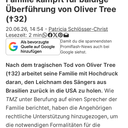
Alle Themen auf Promiflash
Überführung von Oliver Tree
Jobs
(†32)
App runterladen
20.06.26, 14:54
-
Patricia Schlösser-Christ
Lesezeit:
2
min
Team
Damit du die spannendsten
Promiflash-News auch bei
Redaktionelle Richtlinien
Google siehst.
Nach dem tragischen Tod von
Oliver Tree
Impressum
(†32) arbeitet seine Familie mit Hochdruck
Datenschutzerklärung
daran, den Leichnam des Sängers aus
Nutzungsbedingungen
Brasilien zurück in die USA zu holen.
Wie
TMZ
unter Berufung auf einen Sprecher der
Utiq verwalten
Familie berichtet, haben die Angehörigen
rechtliche Unterstützung hinzugezogen, um
die notwendigen Formalitäten für die