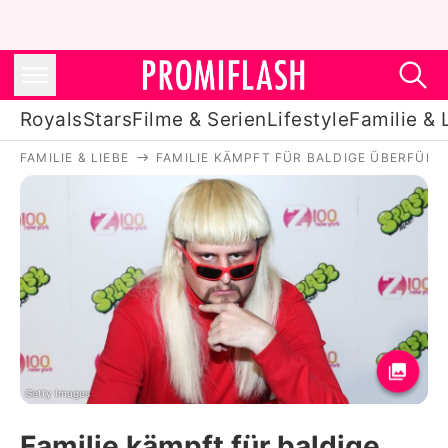
Royals
Stars
Filme & Serien
Lifestyle
Familie & 
FAMILIE & LIEBE
FAMILIE KÄMPFT FÜR BALDIGE ÜBERFÜHR
Royals
Stars
Filme & Serien
Lifestyle
Familie & Liebe
Promiflash Exklusiv
Getty Images
Familie kämpft für baldige