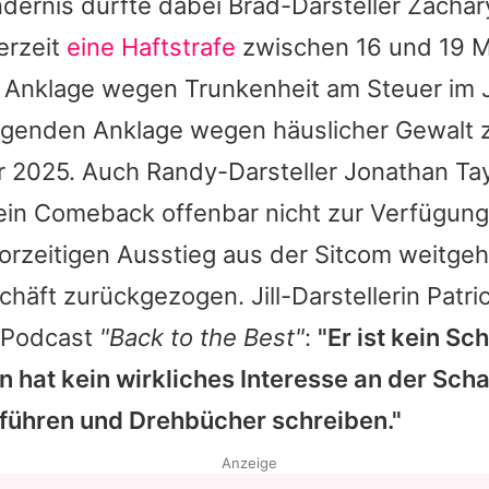
dernis dürfte dabei Brad-Darsteller Zachar
derzeit
eine Haftstrafe
zwischen 16 und 19 M
er Anklage wegen Trunkenheit am Steuer im
olgenden Anklage wegen häuslicher Gewalt 
r 2025. Auch Randy-Darsteller
Jonathan Ta
 ein Comeback offenbar nicht zur Verfügung.
orzeitigen Ausstieg aus der Sitcom weitg
häft zurückgezogen. Jill-Darstellerin
Patri
m Podcast
"Back to the Best"
:
"Er ist kein Sc
n
hat kein wirkliches Interesse an der Scha
führen und Drehbücher schreiben."
Anzeige