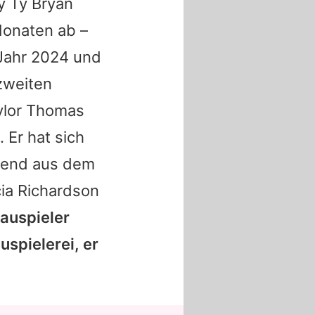
y Ty Bryan
onaten ab –
 Jahr 2024 und
zweiten
ylor Thomas
 Er hat sich
ehend aus dem
cia Richardson
hauspieler
uspielerei, er