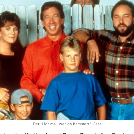
Der "Hör mal, wer da hämmert"-Cast