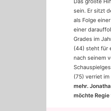
Das größte Hin
sein. Er sitzt 
als Folge ein
einer darauff
Grades im Jah
(44) steht für
nach seinem v
Schauspielgesc
(75) verriet i
mehr.
Jonatha
möchte Regie 