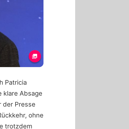
ch
Patricia
e klare Absage
r der Presse
Rückkehr, ohne
he trotzdem