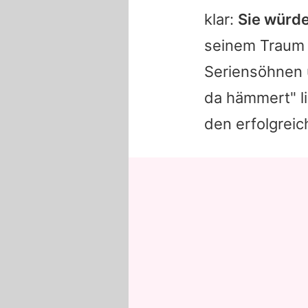
klar:
Sie würde
seinem Traum f
Seriensöhnen 
da hämmert
" 
den erfolgrei