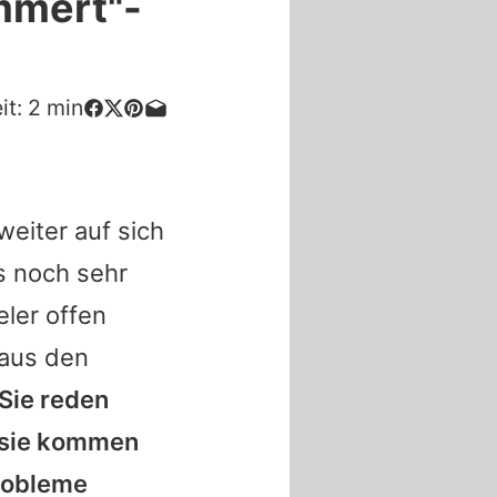
ämmert"-
it:
2
min
 weiter auf sich
s noch sehr
ler offen
 aus den
Sie reden
r sie kommen
Probleme