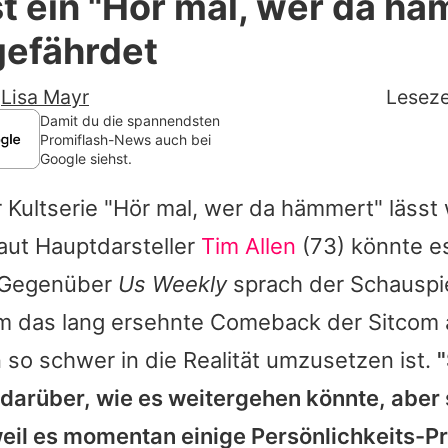
t ein "Hör mal, wer da h
Filme & Serien
gefährdet
Lifestyle
-
Lisa Mayr
Leseze
Familie & Liebe
Damit du die spannendsten
Promiflash-News auch bei
Google siehst.
Promiflash Exklusiv
 Kultserie "
Hör mal, wer da hämmert
" lässt
Alle Themen auf Promiflash
aut Hauptdarsteller
Tim Allen
(73) könnte e
Jobs
. Gegenüber
Us Weekly
sprach der Schauspie
App runterladen
m das lang ersehnte Comeback der Sitcom
Team
so schwer in die Realität umzusetzen ist.
"
darüber, wie es weitergehen könnte, abe
Redaktionelle Richtlinien
 weil es momentan einige Persönlichkeits-
Impressum