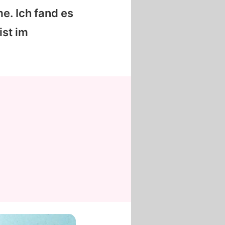
e. Ich fand es
ist im