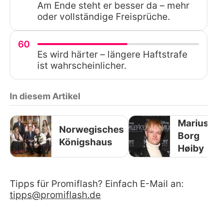
Am Ende steht er besser da – mehr
oder vollständige Freisprüche.
60
Es wird härter – längere Haftstrafe
ist wahrscheinlicher.
In diesem Artikel
Marius
Norwegisches
Borg
Königshaus
Høiby
Tipps für Promiflash? Einfach E-Mail an:
tipps@promiflash.de