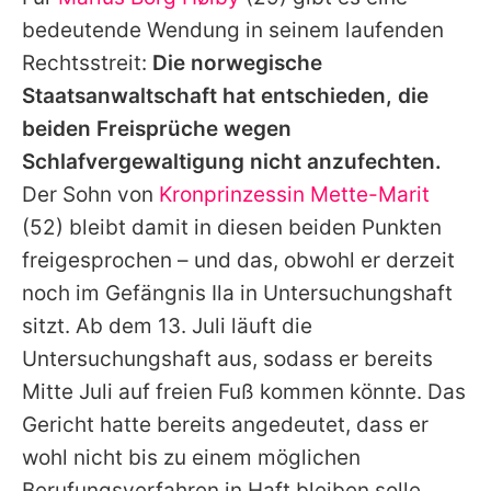
Alle Themen auf Promiflash
bedeutende Wendung in seinem laufenden
Jobs
Rechtsstreit:
Die norwegische
Staatsanwaltschaft hat entschieden, die
App runterladen
beiden Freisprüche wegen
Team
Schlafvergewaltigung nicht anzufechten.
Der Sohn von
Kronprinzessin Mette-Marit
Redaktionelle Richtlinien
(52) bleibt damit in diesen beiden Punkten
Impressum
freigesprochen – und das, obwohl er derzeit
noch im Gefängnis Ila in Untersuchungshaft
Datenschutzerklärung
sitzt. Ab dem 13. Juli läuft die
Nutzungsbedingungen
Untersuchungshaft aus, sodass er bereits
Utiq verwalten
Mitte Juli auf freien Fuß kommen könnte. Das
Gericht hatte bereits angedeutet, dass er
wohl nicht bis zu einem möglichen
Berufungsverfahren in Haft bleiben solle.