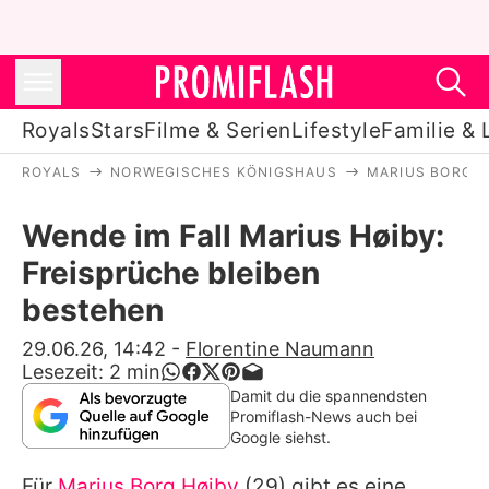
Royals
Stars
Filme & Serien
Lifestyle
Familie & 
ROYALS
NORWEGISCHES KÖNIGSHAUS
MARIUS BORG H
Royals
Wende im Fall Marius Høiby:
Stars
Freisprüche bleiben
Filme & Serien
bestehen
Lifestyle
29.06.26, 14:42
-
Florentine Naumann
Lesezeit:
2
min
Familie & Liebe
Damit du die spannendsten
Promiflash-News auch bei
Promiflash Exklusiv
Google siehst.
Für
Marius Borg Høiby
(29) gibt es eine