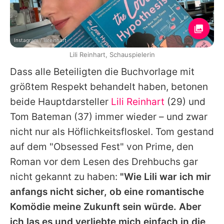
Instagram / lilireinhart
Lili Reinhart, Schauspielerin
Dass alle Beteiligten die Buchvorlage mit
größtem Respekt behandelt haben, betonen
beide Hauptdarsteller
Lili Reinhart
(29) und
Tom Bateman
(37) immer wieder – und zwar
nicht nur als Höflichkeitsfloskel.
Tom
gestand
auf dem "Obsessed Fest" von Prime, den
Roman vor dem Lesen des Drehbuchs gar
nicht gekannt zu haben:
"Wie
Lili
war ich mir
anfangs nicht sicher, ob eine romantische
Komödie meine Zukunft sein würde. Aber
ich las es und verliebte mich einfach in die