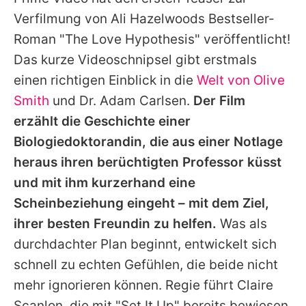
Alle Themen auf Promiflash
Verfilmung von Ali Hazelwoods Bestseller-
Jobs
Roman "The Love Hypothesis" veröffentlicht!
Das kurze Videoschnipsel gibt erstmals
App runterladen
einen richtigen Einblick in die
Welt von Olive
Team
Smith
und Dr. Adam Carlsen.
Der Film
erzählt die Geschichte einer
Redaktionelle Richtlinien
Biologiedoktorandin, die aus einer Notlage
Impressum
heraus ihren berüchtigten Professor küsst
und mit ihm kurzerhand eine
Datenschutzerklärung
Scheinbeziehung eingeht – mit dem Ziel,
Nutzungsbedingungen
ihrer besten Freundin zu helfen.
Was als
Utiq verwalten
durchdachter Plan beginnt, entwickelt sich
schnell zu echten Gefühlen, die beide nicht
mehr ignorieren können. Regie führt Claire
Scanlon, die mit "Set It Up" bereits bewiesen