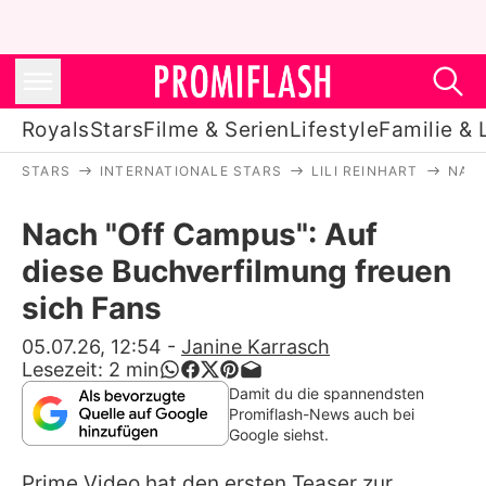
Royals
Stars
Filme & Serien
Lifestyle
Familie & 
STARS
INTERNATIONALE STARS
LILI REINHART
NACH
Royals
Nach "Off Campus": Auf
Stars
diese Buchverfilmung freuen
Filme & Serien
sich Fans
Lifestyle
05.07.26, 12:54
-
Janine Karrasch
Lesezeit:
2
min
Familie & Liebe
Damit du die spannendsten
Promiflash-News auch bei
Promiflash Exklusiv
Google siehst.
Prime Video hat den ersten Teaser zur