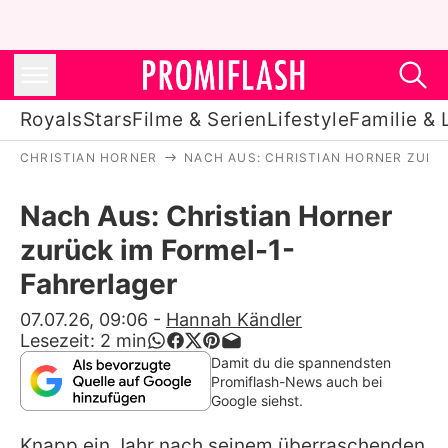
Royals
Stars
Filme & Serien
Lifestyle
Familie & 
CHRISTIAN HORNER
NACH AUS: CHRISTIAN HORNER ZURÜ
Royals
Nach Aus: Christian Horner
Stars
zurück im Formel-1-
Filme & Serien
Fahrerlager
Lifestyle
07.07.26, 09:06
-
Hannah Kändler
Lesezeit:
2
min
Familie & Liebe
Damit du die spannendsten
Promiflash-News auch bei
Promiflash Exklusiv
Google siehst.
Knapp ein Jahr nach seinem überraschenden