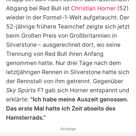
Alle Themen auf Promiflash
Abgang bei Red Bull ist
Christian Horner
(52)
Jobs
wieder in der Formel-1-Welt aufgetaucht. Der
52-jährige frühere Teamchef zeigte sich jetzt
App runterladen
beim Großen Preis von Großbritannien in
Team
Silverstone – ausgerechnet dort, wo seine
Trennung von Red Bull ihren Anfang
Redaktionelle Richtlinien
genommen hatte. Nur drei Tage nach dem
Impressum
letztjährigen Rennen in Silverstone hatte sich
der Rennstall von ihm getrennt. Gegenüber
Datenschutzerklärung
Sky Sports F1
gab sich Horner entspannt und
Nutzungsbedingungen
erklärte:
"Ich habe meine Auszeit genossen.
Utiq verwalten
Das erste Mal hatte ich Zeit abseits des
Hamsterrads."
Anzeige