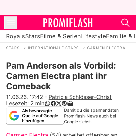
Royals
Stars
Filme & Serien
Lifestyle
Familie & 
STARS
INTERNATIONALE STARS
CARMEN ELECTRA
Royals
Pam Anderson als Vorbild:
Stars
Carmen Electra plant ihr
Filme & Serien
Comeback
Lifestyle
11.06.26, 17:42
-
Patricia Schlösser-Christ
Lesezeit:
2
min
Familie & Liebe
Damit du die spannendsten
Promiflash-News auch bei
Promiflash Exklusiv
Google siehst.
Carmen Electra
(54) arbeitet offenbar an