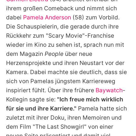
Alle Themen auf Promiflash
ihrem großen Comeback und nimmt sich
Jobs
dabei
Pamela Anderson
(58) zum Vorbild.
Die Schauspielerin, die gerade durch ihre
App runterladen
Rückkehr zum "Scary Movie"-Franchise
Team
wieder im Kino zu sehen ist, sprach nun mit
dem Magazin
People
über neue
Redaktionelle Richtlinien
Herzensprojekte und ihren Neustart vor der
Impressum
Kamera. Dabei machte sie deutlich, dass sie
sich von
Pamelas
jüngstem Karriereweg
Datenschutzerklärung
inspiriert fühlt. Über ihre frühere
Baywatch
-
Nutzungsbedingungen
Kollegin sagte sie:
"Ich freue mich wirklich
Utiq verwalten
für sie und ihre Karriere."
Pamela
hatte sich
zuletzt mit ihrer Doku, ihren Memoiren und
dem Film "The Last Showgirl" von einer
neuen Seite präsentiert und damit viel