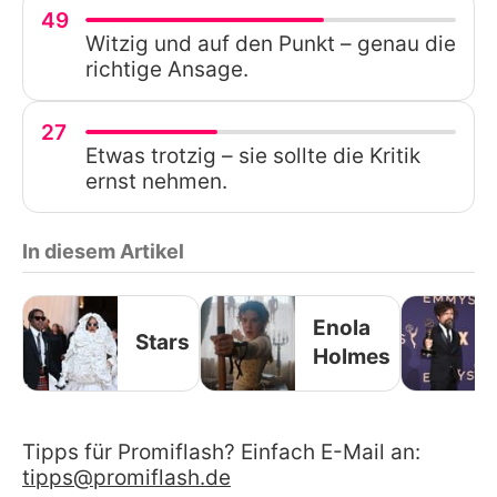
49
Witzig und auf den Punkt – genau die
richtige Ansage.
27
Etwas trotzig – sie sollte die Kritik
ernst nehmen.
In diesem Artikel
Enola
Stars
Holmes
Tipps für Promiflash? Einfach E-Mail an:
tipps@promiflash.de