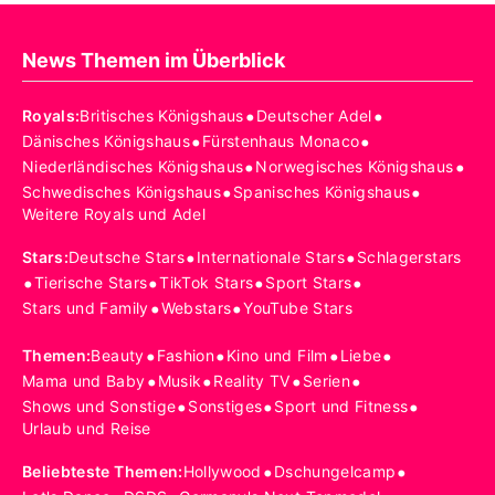
News Themen im Überblick
•
•
Royals
:
Britisches Königshaus
Deutscher Adel
•
•
Dänisches Königshaus
Fürstenhaus Monaco
•
•
Niederländisches Königshaus
Norwegisches Königshaus
•
•
Schwedisches Königshaus
Spanisches Königshaus
Weitere Royals und Adel
•
•
Stars
:
Deutsche Stars
Internationale Stars
Schlagerstars
•
•
•
•
Tierische Stars
TikTok Stars
Sport Stars
•
•
Stars und Family
Webstars
YouTube Stars
•
•
•
•
Themen
:
Beauty
Fashion
Kino und Film
Liebe
•
•
•
•
Mama und Baby
Musik
Reality TV
Serien
•
•
•
Shows und Sonstige
Sonstiges
Sport und Fitness
Urlaub und Reise
•
•
Beliebteste Themen
:
Hollywood
Dschungelcamp