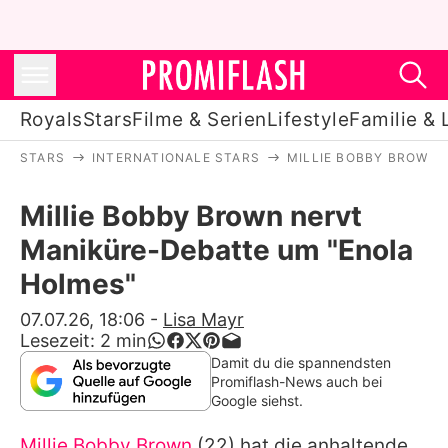
Royals
Stars
Filme & Serien
Lifestyle
Familie & 
STARS
INTERNATIONALE STARS
MILLIE BOBBY BROWN
Royals
Millie Bobby Brown nervt
Stars
Maniküre-Debatte um "Enola
Filme & Serien
Holmes"
Lifestyle
07.07.26, 18:06
-
Lisa Mayr
Lesezeit:
2
min
Familie & Liebe
Damit du die spannendsten
Promiflash-News auch bei
Promiflash Exklusiv
Google siehst.
Millie Bobby Brown
(22) hat die anhaltende