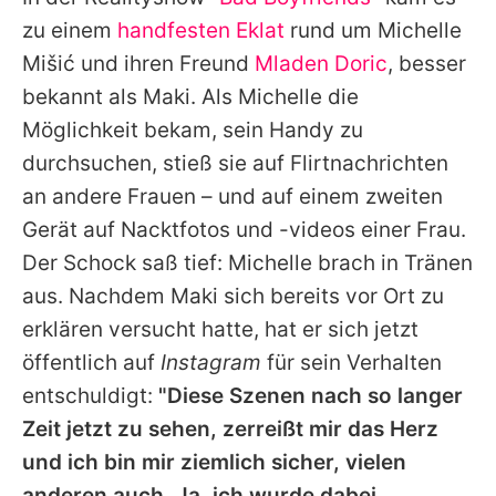
Alle Themen auf Promiflash
zu einem
handfesten Eklat
rund um
Michelle
Jobs
Mišić
und ihren Freund
Mladen Doric
, besser
bekannt als Maki. Als
Michelle
die
App runterladen
Möglichkeit bekam, sein Handy zu
Team
durchsuchen, stieß sie auf Flirtnachrichten
an andere Frauen – und auf einem zweiten
Redaktionelle Richtlinien
Gerät auf Nacktfotos und -videos einer Frau.
Impressum
Der Schock saß tief:
Michelle
brach in Tränen
aus. Nachdem Maki sich bereits vor Ort zu
Datenschutzerklärung
erklären versucht hatte, hat er sich jetzt
Nutzungsbedingungen
öffentlich auf
Instagram
für sein Verhalten
Utiq verwalten
entschuldigt:
"Diese Szenen nach so langer
Zeit jetzt zu sehen, zerreißt mir das Herz
und ich bin mir ziemlich sicher, vielen
anderen auch. Ja, ich wurde dabei