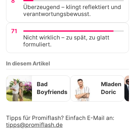
8
Überzeugend – klingt reflektiert und
verantwortungsbewusst.
71
Nicht wirklich – zu spät, zu glatt
formuliert.
In diesem Artikel
Bad
Mladen
Boyfriends
Doric
Tipps für Promiflash? Einfach E-Mail an:
tipps@promiflash.de