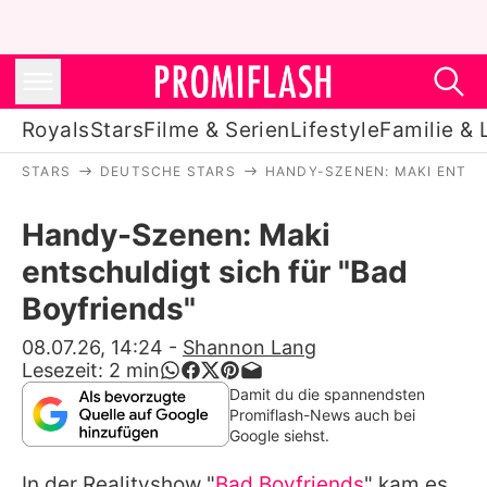
Royals
Stars
Filme & Serien
Lifestyle
Familie & 
STARS
DEUTSCHE STARS
HANDY-SZENEN: MAKI ENTSC
Royals
Handy-Szenen: Maki
Stars
entschuldigt sich für "Bad
Filme & Serien
Boyfriends"
Lifestyle
08.07.26, 14:24
-
Shannon Lang
Lesezeit:
2
min
Familie & Liebe
Damit du die spannendsten
Promiflash-News auch bei
Promiflash Exklusiv
Google siehst.
In der Realityshow "
Bad Boyfriends
" kam es