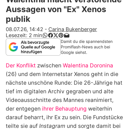
Alle Themen auf Promiflash
Aussagen von "Ex" Xenos
Jobs
publik
App runterladen
08.07.26, 14:42
-
Carina Bukenberger
Lesezeit:
2
min
Team
Damit du die spannendsten
Promiflash-News auch bei
Redaktionelle Richtlinien
Google siehst.
Der Konflikt
zwischen
Walentina Doronina
Impressum
(26) und dem Internetstar Xenos geht in die
Datenschutzerklärung
nächste unschöne Runde: Die 26-Jährige hat
Nutzungsbedingungen
tief im digitalen Archiv gegraben und alte
Videoausschnitte des Mannes reanimiert,
Utiq verwalten
der entgegen
ihrer Behauptung
weiterhin
darauf beharrt, ihr Ex zu sein. Die Fundstücke
teilte sie auf
Instagram
und sorgte damit bei