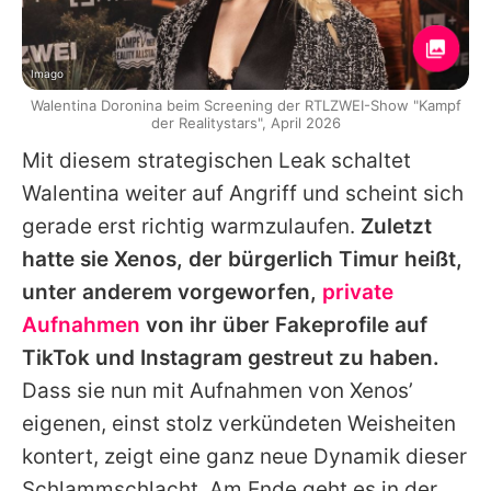
Imago
Walentina Doronina beim Screening der RTLZWEI-Show "Kampf
der Realitystars", April 2026
Mit diesem strategischen Leak schaltet
Walentina
weiter auf Angriff und scheint sich
gerade erst richtig warmzulaufen.
Zuletzt
hatte sie Xenos, der bürgerlich Timur heißt,
unter anderem vorgeworfen,
private
Aufnahmen
von ihr über Fakeprofile auf
TikTok und Instagram gestreut zu haben.
Dass sie nun mit Aufnahmen von Xenos’
eigenen, einst stolz verkündeten Weisheiten
kontert, zeigt eine ganz neue Dynamik dieser
Schlammschlacht. Am Ende geht es in der