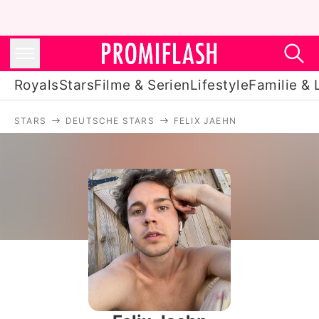
Royals
Stars
Filme & Serien
Lifestyle
Familie & 
STARS
DEUTSCHE STARS
FELIX JAEHN
Royals
Stars
Filme & Serien
Lifestyle
Familie & Liebe
Promiflash Exklusiv