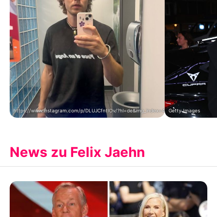
https://www.instagram.com/p/DLUJCfntIOv/?hl=de&img_index=4
Getty Images
News zu Felix Jaehn