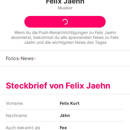
Felix Jaehn
Alle Themen auf Promiflash
Musiker
Jobs
App runterladen
Wenn du die Push-Benachrichtigungen zu
Felix Jaehn
abonnierst, bekommst du alle spannenden News zu
Felix
Team
Jaehn
und die wichtigsten News des Tages
Redaktionelle Richtlinien
Fotos
News
Impressum
Datenschutzerklärung
Steckbrief von Felix Jaehn
Nutzungsbedingungen
Utiq verwalten
Vorname
Felix Kurt
Nachname
Jähn
Auch bekannt als
Fee