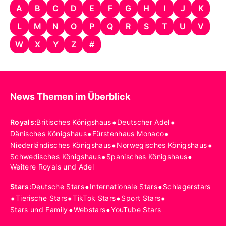
A
B
C
D
E
F
G
H
I
J
K
L
M
N
O
P
Q
R
S
T
U
V
W
X
Y
Z
#
News Themen im Überblick
•
•
Royals
:
Britisches Königshaus
Deutscher Adel
•
•
Dänisches Königshaus
Fürstenhaus Monaco
•
•
Niederländisches Königshaus
Norwegisches Königshaus
•
•
Schwedisches Königshaus
Spanisches Königshaus
Weitere Royals und Adel
•
•
Stars
:
Deutsche Stars
Internationale Stars
Schlagerstars
•
•
•
•
Tierische Stars
TikTok Stars
Sport Stars
•
•
Stars und Family
Webstars
YouTube Stars