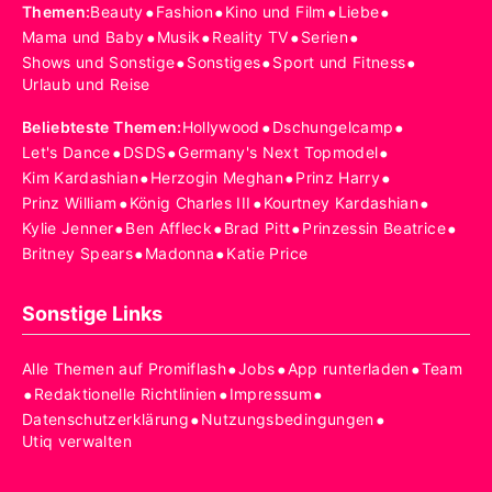
•
•
•
•
Themen
:
Beauty
Fashion
Kino und Film
Liebe
•
•
•
•
Mama und Baby
Musik
Reality TV
Serien
•
•
•
Shows und Sonstige
Sonstiges
Sport und Fitness
Urlaub und Reise
•
•
Beliebteste Themen
:
Hollywood
Dschungelcamp
•
•
•
Let's Dance
DSDS
Germany's Next Topmodel
•
•
•
Kim Kardashian
Herzogin Meghan
Prinz Harry
•
•
•
Prinz William
König Charles III
Kourtney Kardashian
•
•
•
•
Kylie Jenner
Ben Affleck
Brad Pitt
Prinzessin Beatrice
•
•
Britney Spears
Madonna
Katie Price
Sonstige Links
•
•
•
Alle Themen auf Promiflash
Jobs
App runterladen
Team
•
•
•
Redaktionelle Richtlinien
Impressum
•
•
Datenschutzerklärung
Nutzungsbedingungen
Utiq verwalten