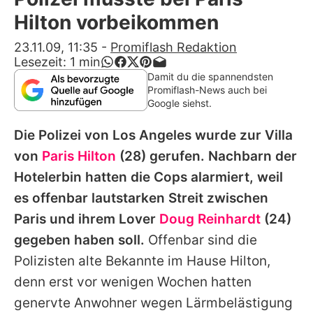
Alle Themen auf Promiflash
Hilton vorbeikommen
Jobs
23.11.09, 11:35
-
Promiflash Redaktion
Lesezeit:
1
min
App runterladen
Damit du die spannendsten
Promiflash-News auch bei
Team
Google siehst.
Redaktionelle Richtlinien
Die Polizei von Los Angeles wurde zur Villa
von
Paris Hilton
(28) gerufen. Nachbarn der
Impressum
Hotelerbin hatten die Cops alarmiert, weil
Datenschutzerklärung
es offenbar lautstarken Streit zwischen
Paris und ihrem Lover
Doug Reinhardt
(24)
Nutzungsbedingungen
gegeben haben soll.
Offenbar sind die
Utiq verwalten
Polizisten alte Bekannte im Hause Hilton,
denn erst vor wenigen Wochen hatten
genervte Anwohner wegen Lärmbelästigung