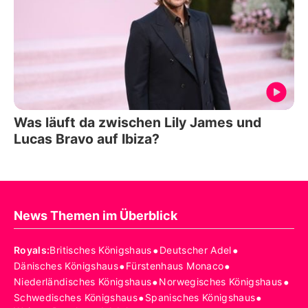
Was läuft da zwischen Lily James und
Lucas Bravo auf Ibiza?
News Themen im Überblick
•
•
Royals
:
Britisches Königshaus
Deutscher Adel
•
•
Dänisches Königshaus
Fürstenhaus Monaco
•
•
Niederländisches Königshaus
Norwegisches Königshaus
•
•
Schwedisches Königshaus
Spanisches Königshaus