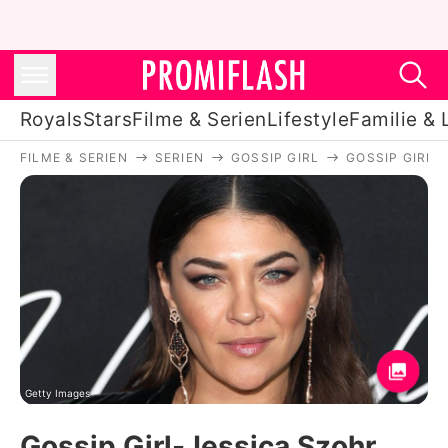
Royals
Stars
Filme & Serien
Lifestyle
Familie & 
FILME & SERIEN
SERIEN
GOSSIP GIRL
GOSSIP GIRL-
Royals
Stars
Filme & Serien
Lifestyle
Familie & Liebe
Promiflash Exklusiv
Getty Images
Gossip Girl-Jessica Szohr