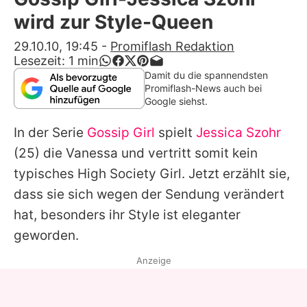
Alle Themen auf Promiflash
wird zur Style-Queen
Jobs
29.10.10, 19:45
-
Promiflash Redaktion
Lesezeit:
1
min
App runterladen
Damit du die spannendsten
Promiflash-News auch bei
Team
Google siehst.
Redaktionelle Richtlinien
In der Serie
Gossip Girl
spielt
Jessica Szohr
(25) die Vanessa und vertritt somit kein
Impressum
typisches High Society Girl. Jetzt erzählt sie,
Datenschutzerklärung
dass sie sich wegen der Sendung verändert
hat, besonders ihr Style ist eleganter
Nutzungsbedingungen
geworden.
Utiq verwalten
Anzeige