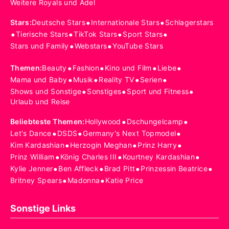
Weitere Royals und Adel
•
•
Stars
:
Deutsche Stars
Internationale Stars
Schlagerstars
•
•
•
•
Tierische Stars
TikTok Stars
Sport Stars
•
•
Stars und Family
Webstars
YouTube Stars
•
•
•
•
Themen
:
Beauty
Fashion
Kino und Film
Liebe
•
•
•
•
Mama und Baby
Musik
Reality TV
Serien
•
•
•
Shows und Sonstige
Sonstiges
Sport und Fitness
Urlaub und Reise
•
•
Beliebteste Themen
:
Hollywood
Dschungelcamp
•
•
•
Let's Dance
DSDS
Germany's Next Topmodel
•
•
•
Kim Kardashian
Herzogin Meghan
Prinz Harry
•
•
•
Prinz William
König Charles III
Kourtney Kardashian
•
•
•
•
Kylie Jenner
Ben Affleck
Brad Pitt
Prinzessin Beatrice
•
•
Britney Spears
Madonna
Katie Price
Sonstige Links