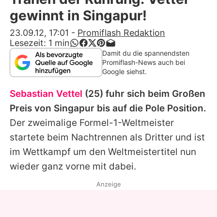
Alle Themen auf Promiflash
gewinnt in Singapur!
Jobs
23.09.12, 17:01
-
Promiflash Redaktion
Lesezeit:
1
min
App runterladen
Damit du die spannendsten
Promiflash-News auch bei
Team
Google siehst.
Redaktionelle Richtlinien
Sebastian Vettel
(25) fuhr sich beim Großen
Preis von Singapur bis auf die Pole Position.
Impressum
Der zweimalige Formel-1-Weltmeister
Datenschutzerklärung
startete beim Nachtrennen als Dritter und ist
im Wettkampf um den Weltmeistertitel nun
Nutzungsbedingungen
wieder ganz vorne mit dabei.
Utiq verwalten
Anzeige