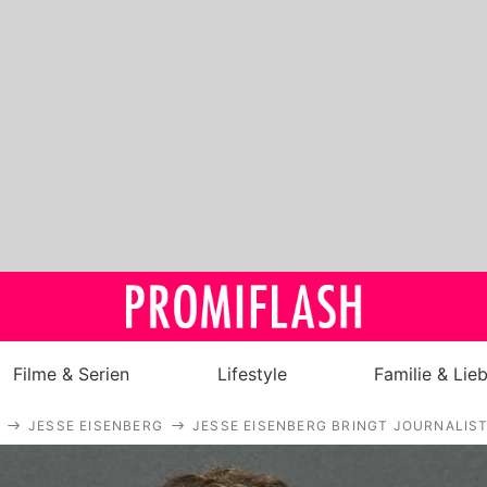
Filme & Serien
Lifestyle
Familie & Lie
JESSE EISENBERG
JESSE EISENBERG BRINGT JOURNALIS
Royals
Stars