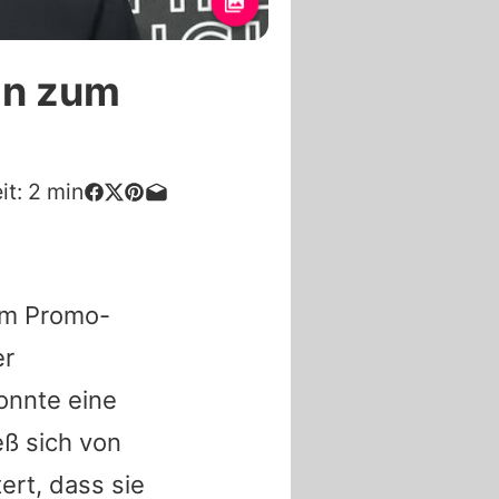
in zum
it:
2
min
nem Promo-
er
onnte eine
eß sich von
ert, dass sie