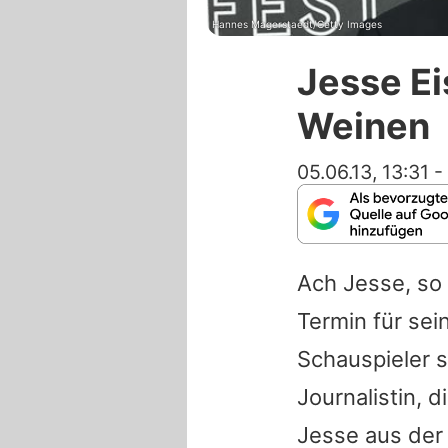
Hannes Magerstaedt/Getty Images
Jesse Ei
Weinen
05.06.13, 13:31
-
Ach Jesse, so 
Termin für se
Schauspieler s
Journalistin, 
Jesse aus der 