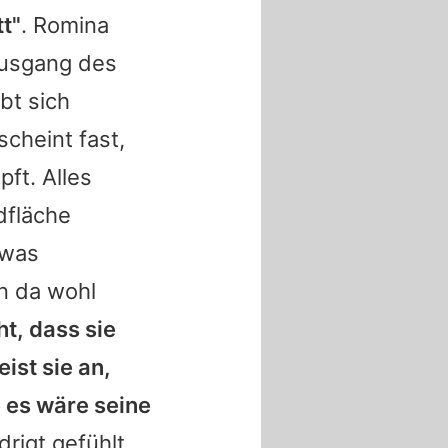
tt"
. Romina
 Ausgang des
bt sich
cheint fast,
ft. Alles
dfläche
twas
n da wohl
t, dass sie
ist sie an,
e es wäre seine
drigt gefühlt