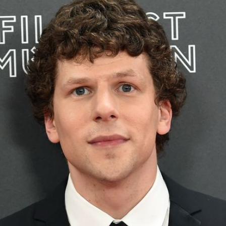
Filme & Serien
Lifestyle
Familie & Liebe
Promiflash Exklusiv
Alle Themen auf Promiflash
Jobs
App runterladen
Team
Redaktionelle Richtlinien
Impressum