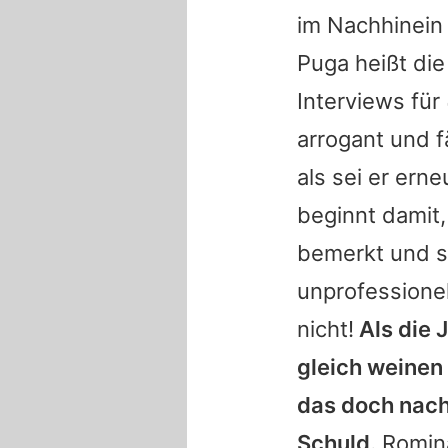
im Nachhinein
Puga heißt die
Interviews für
arrogant und f
als sei er erne
beginnt damit
bemerkt und si
unprofessionel
nicht!
Als die 
gleich weinen 
das doch nach 
Schuld.
Romina 