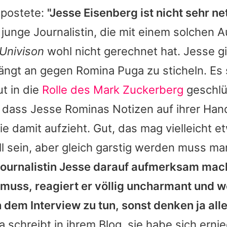
 postete:
"Jesse Eisenberg ist nicht sehr ne
 junge Journalistin, die mit einem solchen
Univison
wohl nicht gerechnet hat. Jesse gi
ängt an gegen Romina Puga zu sticheln. Es s
ut in die
Rolle des Mark Zuckerberg
geschlüp
, dass Jesse Rominas Notizen auf ihrer Han
e damit aufzieht. Gut, das mag vielleicht e
l sein, aber gleich garstig werden muss ma
Journalistin Jesse darauf aufmerksam mach
muss, reagiert er völlig uncharmant und we
dem Interview zu tun, sonst denken ja all
schreibt in ihrem Blog, sie habe sich ernie