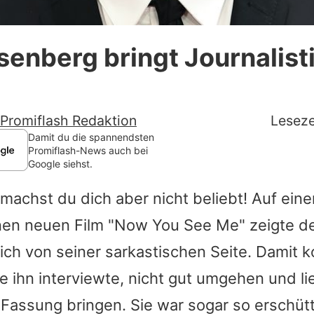
Datenschutzerklärung
senberg bringt Journalist
Nutzungsbedingungen
Utiq verwalten
Promiflash Redaktion
Leseze
Damit du die spannendsten
Promiflash-News auch bei
Google siehst.
machst du dich aber nicht beliebt! Auf ei
inen neuen Film "Now You See Me" zeigte d
ich von seiner sarkastischen Seite. Damit k
die ihn interviewte, nicht gut umgehen und li
Fassung bringen. Sie war sogar so erschütt