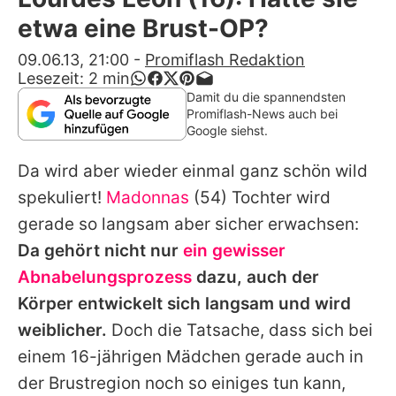
Alle Themen auf Promiflash
etwa eine Brust-OP?
Jobs
09.06.13, 21:00
-
Promiflash Redaktion
Lesezeit:
2
min
App runterladen
Damit du die spannendsten
Promiflash-News auch bei
Team
Google siehst.
Redaktionelle Richtlinien
Da wird aber wieder einmal ganz schön wild
spekuliert!
Madonnas
(54) Tochter wird
Impressum
gerade so langsam aber sicher erwachsen:
Datenschutzerklärung
Da gehört nicht nur
ein gewisser
Abnabelungsprozess
dazu, auch der
Nutzungsbedingungen
Körper entwickelt sich langsam und wird
Utiq verwalten
weiblicher.
Doch die Tatsache, dass sich bei
einem 16-jährigen Mädchen gerade auch in
der Brustregion noch so einiges tun kann,