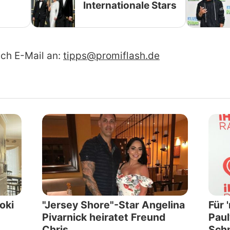
Internationale Stars
ach E-Mail an:
tipps@promiflash.de
oki
"Jersey Shore"-Star Angelina
Für 
Pivarnick heiratet Freund
Paul
Chris
Sch