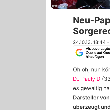
Getty Images
Neu-Pap
Sorgerec
24.10.13, 18:44
Oh oh, nun kö
DJ Pauly D
(3
es gewaltig na
Darsteller von
überzeugt und 