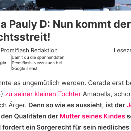
Datenschutzerklärung
a Pauly D: Nun kommt der
Nutzungsbedingungen
htsstreit!
Utiq verwalten
-
Promiflash Redaktion
Leseze
Damit du die spannendsten
Promiflash-News auch bei
Google siehst.
nnte es ungemütlich werden. Gerade erst b
3)
zu seiner kleinen Tochter
Amabella
, schon
ch Ärger.
Denn so wie es aussieht, ist der
J
 den Qualitäten der
Mutter seines Kindes
s
fordert ein Sorgerecht für sein niedliche