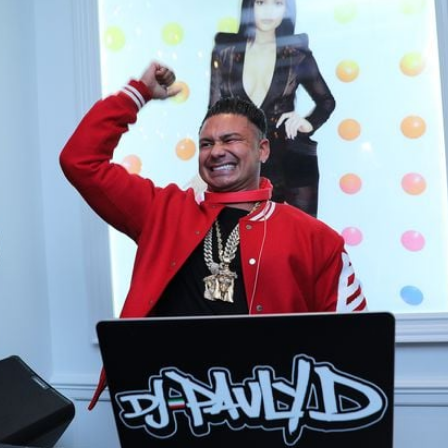
Filme & Serien
Lifestyle
Familie & Liebe
Promiflash Exklusiv
Alle Themen auf Promiflash
Jobs
App runterladen
Team
Redaktionelle Richtlinien
Impressum