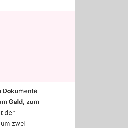
its Dokumente
 um Geld, zum
t der
h um zwei