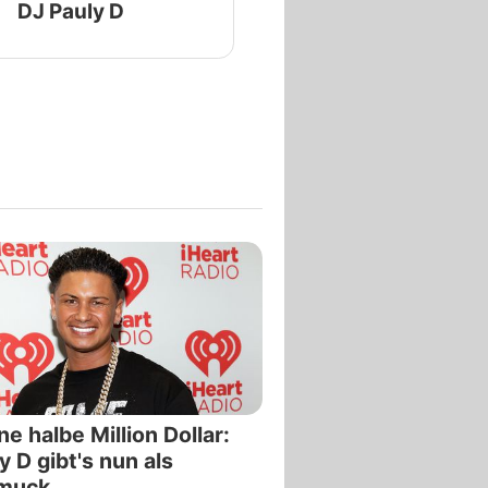
DJ Pauly D
'ne halbe Million Dollar:
y D gibt's nun als
muck