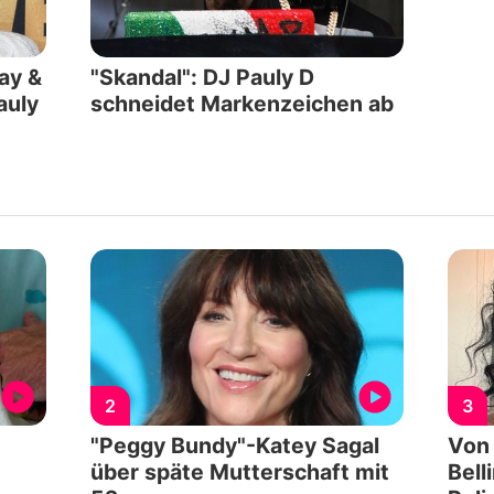
ay &
"Skandal": DJ Pauly D
auly
schneidet Markenzeichen ab
2
3
"Peggy Bundy"-Katey Sagal
Von
über späte Mutterschaft mit
Bell