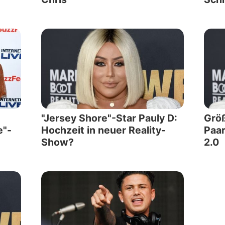
"Jersey Shore"-Star Pauly D:
Grö
e"-
Hochzeit in neuer Reality-
Paar
Show?
2.0