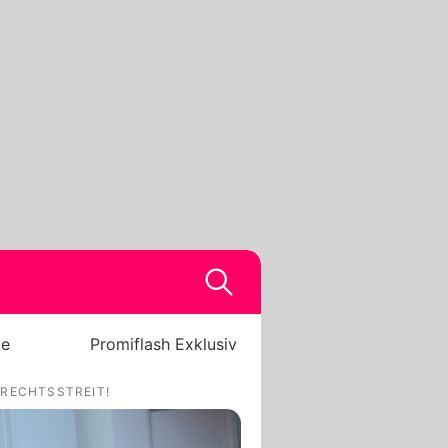
be
Promiflash Exklusiv
ERECHTSSTREIT!