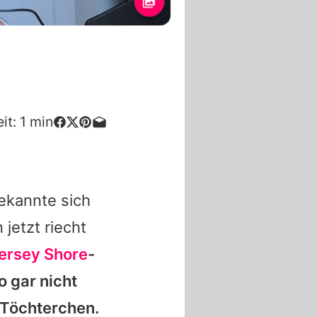
it:
1
min
ekannte sich
 jetzt riecht
ersey Shore
-
o gar nicht
s Töchterchen.