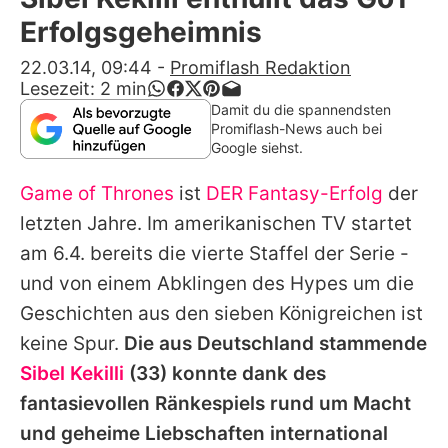
Alle Themen auf Promiflash
Erfolgsgeheimnis
Jobs
22.03.14, 09:44
-
Promiflash Redaktion
Lesezeit:
2
min
App runterladen
Damit du die spannendsten
Promiflash-News auch bei
Team
Google siehst.
Redaktionelle Richtlinien
Game of Thrones
ist
DER Fantasy-Erfolg
der
letzten Jahre. Im amerikanischen TV startet
Impressum
am 6.4. bereits die vierte Staffel der Serie -
Datenschutzerklärung
und von einem Abklingen des Hypes um die
Geschichten aus den sieben Königreichen ist
Nutzungsbedingungen
keine Spur.
Die aus Deutschland stammende
Utiq verwalten
Sibel Kekilli
(33) konnte dank des
fantasievollen Ränkespiels rund um Macht
und geheime Liebschaften international