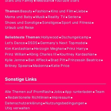
•
•
Stars und Family
Webstars
YouTube Stars
•
•
•
•
Themen
:
Beauty
Fashion
Kino und Film
Liebe
•
•
•
•
Mama und Baby
Musik
Reality TV
Serien
•
•
•
Shows und Sonstige
Sonstiges
Sport und Fitness
Urlaub und Reise
•
•
Beliebteste Themen
:
Hollywood
Dschungelcamp
•
•
•
Let's Dance
DSDS
Germany's Next Topmodel
•
•
•
Kim Kardashian
Herzogin Meghan
Prinz Harry
•
•
•
Prinz William
König Charles III
Kourtney Kardashian
•
•
•
•
Kylie Jenner
Ben Affleck
Brad Pitt
Prinzessin Beatrice
•
•
Britney Spears
Madonna
Katie Price
Sonstige Links
•
•
•
Alle Themen auf Promiflash
Jobs
App runterladen
Team
•
•
•
Redaktionelle Richtlinien
Impressum
•
•
Datenschutzerklärung
Nutzungsbedingungen
Utiq verwalten