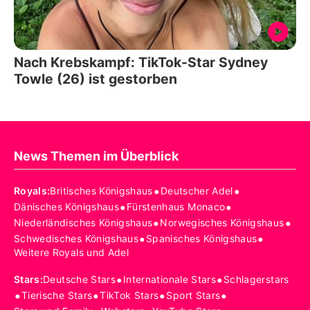
Nach Krebskampf: TikTok-Star Sydney
Towle (26) ist gestorben
News Themen im Überblick
•
•
Royals
:
Britisches Königshaus
Deutscher Adel
•
•
Dänisches Königshaus
Fürstenhaus Monaco
•
•
Niederländisches Königshaus
Norwegisches Königshaus
•
•
Schwedisches Königshaus
Spanisches Königshaus
Weitere Royals und Adel
•
•
Stars
:
Deutsche Stars
Internationale Stars
Schlagerstars
•
•
•
•
Tierische Stars
TikTok Stars
Sport Stars