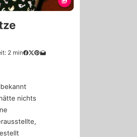
tze
it:
2
min
 bekannt
ätte nichts
ine
ausstellte,
stellt