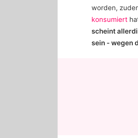
worden, zude
konsumiert
ha
scheint aller
sein - wegen d