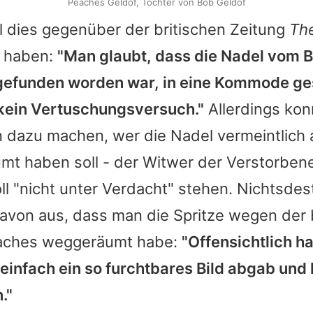
Peaches Geldof, Tochter von Bob Geldof
ll dies gegenüber der britischen Zeitung
Th
t haben:
"Man glaubt, dass die Nadel vom Be
efunden worden war, in eine Kommode ge
kein Vertuschungsversuch."
Allerdings kon
 dazu machen, wer die Nadel vermeintlich
umt haben soll - der Witwer der Verstorben
oll "nicht unter Verdacht" stehen. Nichtsde
avon aus, dass man die Spritze wegen der 
aches
weggeräumt habe:
"Offensichtlich h
 einfach ein so furchtbares Bild abgab und 
."