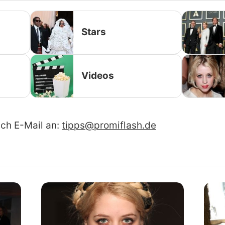
Stars
Videos
ach E-Mail an:
tipps@promiflash.de