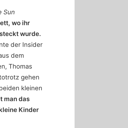
e Sun
tt, wo ihr
steckt wurde.
nte der Insider
 aus dem
en,
Thomas
stotrotz gehen
beiden kleinen
at man das
kleine Kinder