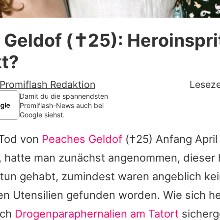
Datenschutzerklärung
Geldof (✝25): Heroinspri
Nutzungsbedingungen
kt?
Utiq verwalten
Promiflash Redaktion
Leseze
Damit du die spannendsten
Promiflash-News auch bei
Google siehst.
Tod von
Peaches Geldof
(†25) Anfang April
 hatte man zunächst angenommen, dieser h
 tun gehabt, zumindest waren angeblich ke
n Utensilien gefunden worden. Wie sich her
och
Drogenparaphernalien am Tatort
sicherge