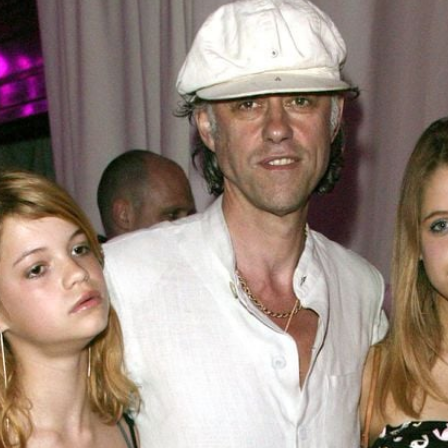
Filme & Serien
Lifestyle
Familie & Liebe
Promiflash Exklusiv
Alle Themen auf Promiflash
Jobs
App runterladen
Team
Redaktionelle Richtlinien
Impressum