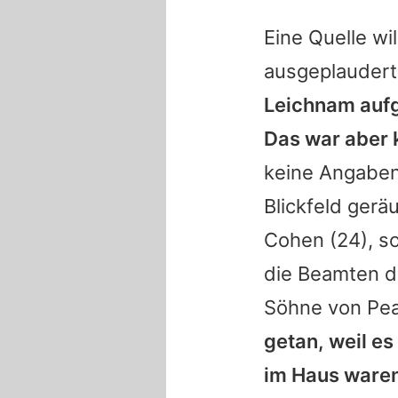
Eine Quelle wi
ausgeplauder
Leichnam aufg
Das war aber 
keine Angaben
Blickfeld gerä
Cohen
(24), s
die Beamten d
Söhne von
Pe
getan, weil es
im Haus waren