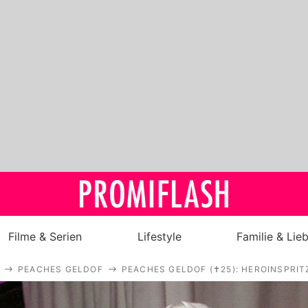
Filme & Serien
Lifestyle
Familie & Lie
PEACHES GELDOF
PEACHES GELDOF (✝25): HEROINSPRI
Royals
Stars